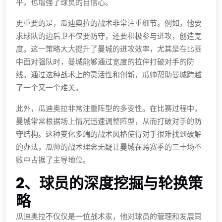
平，也增强了球员的自信心。
更重要的是，瓜迪奥拉的战术非常注重细节。例如，他要
求球队的边后卫不仅要防守，还要积极参与进攻，创造宽
度。这一策略大大提升了曼城的进攻效率，尤其是在比赛
中面对强队时，曼城能够通过宽度的拉伸打破对手的防
线。通过这种战术上的灵活性和创新，瓜帅帮助曼城跨越
了一个又一个难关。
此外，瓜迪奥拉非常注重阵型的多变性。在比赛过程中，
曼城常常根据场上情况迅速调整阵型，从而打破对手的防
守结构。这种变化多端的战术风格使得对手很难找到破解
的办法，瓜帅的战术理念无疑让曼城在跨赛季的三十场不
败中占据了主导地位。
2、球员的深度挖掘与轮换策
略
瓜迪奥拉不仅仅是一位战术家，他对球员的管理和发展同