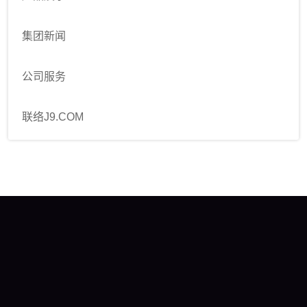
集团新闻
公司服务
联络J9.COM