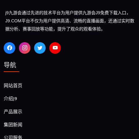
j9九游会通过先进的技术平台为用户提供九游会J9免费下载入口，
J9.COM平台不仅为用户提供高清、流畅的直播画面，还通过实时数
据分析、赛事回放等功能，提升了观众的观看体验。
导航
网站首页
介绍J9
产品展示
集团新闻
公司服务