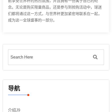
前享受世界杯的热烈氛围，并且拥有一份属于自己的纪
念。无论是购买限量商品，还是参与到抢购活动中，球迷
们都将通过这一方式，与世界杯更加紧密地联系在一起，
成为这一全球盛事的一部分。
导航
介绍J9