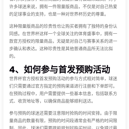
许多球迷来说，拥有一件限量版商品，不仅是对自己热爱
的足球事业的支持，也是一种对世界杯历史的尊重。
这种限量版商品的珍贵性也让购买者拥有了独特的身份认
同感。在世界杯这样一个全球关注的体育盛事中，拥有一
款官方授权的限量商品，无疑是对自己与赛事关系的进一
步确认和表达。这种珍贵性是其他普通商品所无法比拟
的。
4、如何参与首发预购活动
世界杯官方授权首发预购活动的参与方式相对简单，球迷
们只需要通过官方指定的预购渠道进行注册和下单即可。
在预购过程中，用户需要提供一些基本信息，包括联系方
式、收货地址等，以确保商品能够顺利送达。
参与预购的球迷还需要注意限时抢购的时间安排。由于限
量商品的数量有限，预购的时间段通常会有严格的时间限
制。因此，球迷们需要提前规划好购买时间，以免错过最