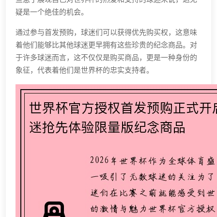
疑是一个绝佳的机会。
通过参与首发预购，球迷们可以获得优先购买权，这意味
着他们能够比其他球迷更早拥有这些珍贵的纪念商品。对
于许多球迷而言，这不仅仅是购买商品，更是一种身份的
象征，代表着他们是世界杯的忠实支持者。