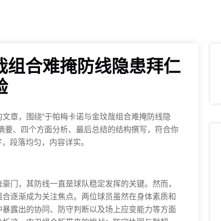
哉组合难掩防线隐患拜仁
验
文章，围绕“于帕梅卡诺与金玟哉组合难掩防线隐
照摘要、四个方面分析、最后总结的结构撰写，符合你
0 字，段落均匀，内容详实。
统豪门，其防线一直是球队稳定发挥的关键。然而，
组合逐渐成为关注焦点。两位球员虽然在身体素质和
中暴露出的协同、防守判断以及场上应变能力等方面