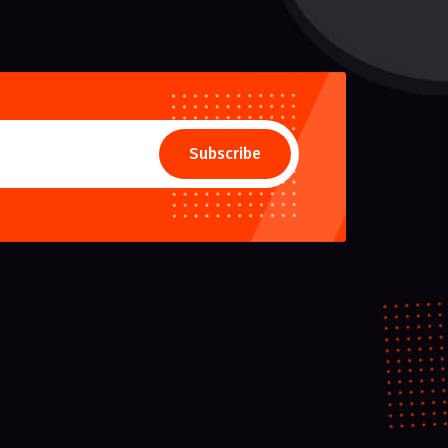
Subscribe