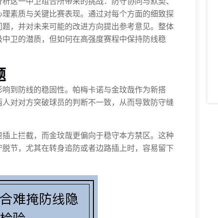
分析这一中卫组合所带来的挑战：防守协同与默契、
心理素质与关键比赛表现。通过对每个方面的细致探
问题，并对未来可能的改进方向提出参考意见。整体
级中卫的潜质，但如何在高强度赛程中保持防线稳
题
影响到防线的稳固性。帕梅卡诺与金玟哉作为新搭
两人对对方突破球员的判断不一致，从而导致防守缝
速插上拦截，而金玟哉更偏向于稳守本方禁区。这种
守脱节，尤其在转身追防或者边路插上时，容易留下