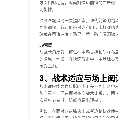
方面相对稳健，但面对快速前锋的冲击时
均衡性。
速度匹配是另一关键因素。现代前锋的跑
同步调整，就可能被对方利用反击打穿防
玟哉在回追速度上略显滞后，防守漏洞随
J9官网
从战术角度看，拜仁在中场支援和防守布
的隐患。例如，在快速反击中，中场球员
承受压力。
3、战术适应与场上阅
战术适应能力直接影响中卫在不同比赛中
防守素养，但在面对多变战术体系时，两
换进攻节奏时，防线容易出现被动。
例如，在面对双前锋夹击或者边路快速传