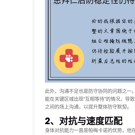
此外，沟通不足也是防守协同的问题之一
能在关键区域出现“互相等待”的情况，导
之间的场上沟通，以提升整体防守默契。
2、对抗与速度匹配
身体对抗能力一直是帕梅卡诺的优势，他