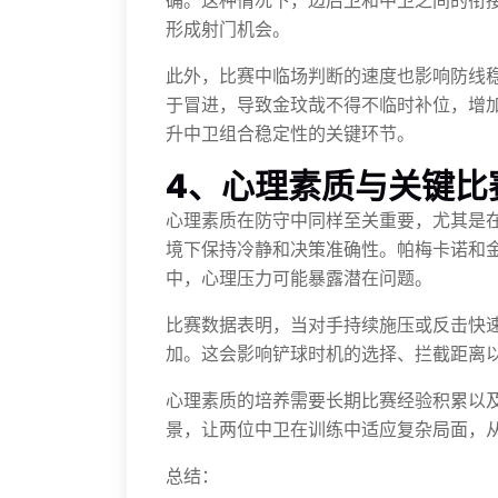
确。这种情况下，边后卫和中卫之间的衔
形成射门机会。
此外，比赛中临场判断的速度也影响防线
于冒进，导致金玟哉不得不临时补位，增
升中卫组合稳定性的关键环节。
4、心理素质与关键比
心理素质在防守中同样至关重要，尤其是
境下保持冷静和决策准确性。帕梅卡诺和
中，心理压力可能暴露潜在问题。
比赛数据表明，当对手持续施压或反击快
加。这会影响铲球时机的选择、拦截距离
心理素质的培养需要长期比赛经验积累以
景，让两位中卫在训练中适应复杂局面，
总结：