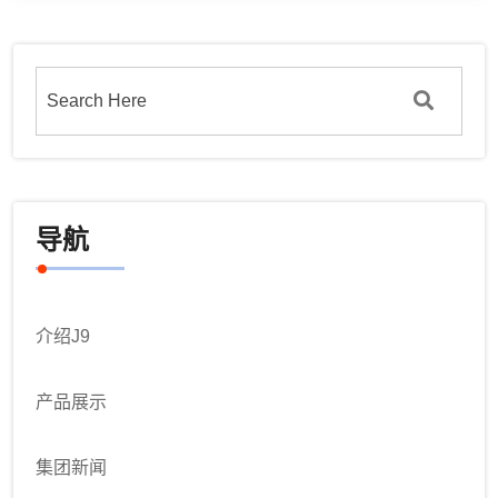
导航
介绍J9
产品展示
集团新闻