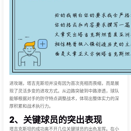
进攻端，塔吉克斯坦并没有因为首次亮相而畏缩，而是展
现了灵活多变的进攻方式。从边路突破到中路渗透，球队
能够根据对手的防守特点调整战术，体现出整体实力的深
厚积累和战术执行力。
2、关键球员的突出表现
塔吉克斯坦的成功离不开几位关键球员的出色发挥。在小