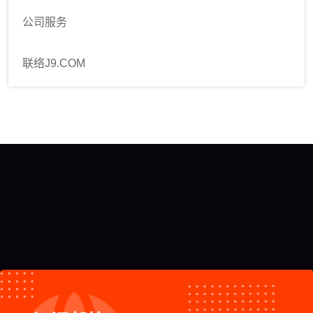
公司服务
联络J9.COM