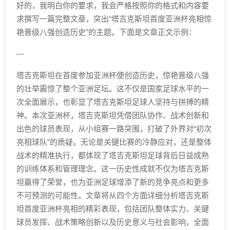
好的，我明白你的要求，我会严格按照你的格式和内容要
求撰写一篇完整文章，突出“塔吉克斯坦首度亚洲杯亮相惊
艳晋级八强创造历史”的主题。下面是文章正文示例：
---
塔吉克斯坦在首度参加亚洲杯便创造历史，惊艳晋级八强
的壮举震惊了整个亚洲足坛。这不仅是国家足球水平的一
次全面展示，也彰显了塔吉克斯坦足球人坚持与拼搏的精
神。本次亚洲杯，塔吉克斯坦凭借团队协作、战术创新和
出色的球员表现，从小组赛一路突围，打破了外界对“初次
亮相球队”的质疑。无论是关键比赛的冷静应对，还是整体
战术的精准执行，都体现了塔吉克斯坦足球背后日益成熟
的训练体系和管理理念。这一历史性成就不仅为塔吉克斯
坦赢得了荣誉，也为亚洲足球增添了新的竞争亮点和更多
不可预测的可能性。文章将从四个方面详细分析塔吉克斯
坦首度亚洲杯亮相的精彩表现，包括团队整体实力、关键
球员发挥、战术策略创新以及历史意义与社会影响，全面