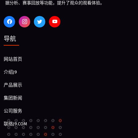
据分析、赛事回放等功能，提升了观众的观看体验。
导航
网站首页
介绍J9
产品展示
集团新闻
公司服务
联络J9.COM