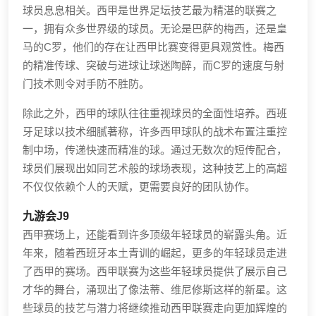
球员息息相关。西甲是世界足坛技艺最为精湛的联赛之
一，拥有众多世界级的球员。无论是巴萨的梅西，还是皇
马的C罗，他们的存在让西甲比赛变得更具观赏性。梅西
的精准传球、突破与进球让球迷陶醉，而C罗的速度与射
门技术则令对手防不胜防。
除此之外，西甲的球队往往重视球员的全面性培养。西班
牙足球以技术细腻著称，许多西甲球队的战术布置注重控
制中场，传递快速而精准的球。通过无数次的短传配合，
球员们展现出如同艺术般的球场表现，这种技艺上的高超
不仅仅依赖个人的天赋，更需要良好的团队协作。
九游会J9
西甲赛场上，还能看到许多顶级年轻球员的崭露头角。近
年来，随着西班牙本土青训的崛起，更多的年轻球员走进
了西甲的赛场。西甲联赛为这些年轻球员提供了展示自己
才华的舞台，涌现出了像法蒂、维尼修斯这样的新星。这
些球员的技艺与潜力将继续推动西甲联赛走向更加辉煌的