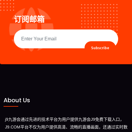
订阅邮箱
Subscribe
About Us
j9九游会通过先进的技术平台为用户提供九游会J9免费下载入口，
J9.COM平台不仅为用户提供高清、流畅的直播画面，还通过实时数