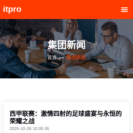
集团新闻
集团新闻
首页
西甲联赛：激情四射的足球盛宴与永恒的
荣耀之战
2025-10-26 10:05:35