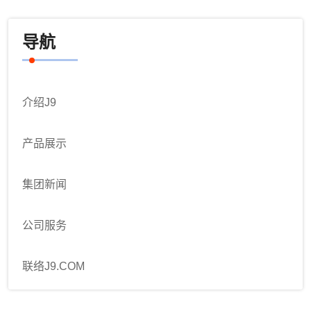
导航
介绍J9
产品展示
集团新闻
公司服务
联络J9.COM