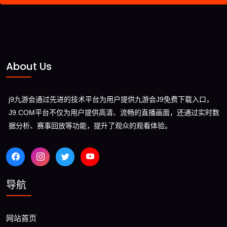
About Us
j9九游会通过先进的技术平台为用户提供九游会J9免费下载入口，
J9.COM平台不仅为用户提供高清、流畅的直播画面，还通过实时数
据分析、赛事回放等功能，提升了观众的观看体验。
导航
网站首页