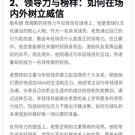
2、领导力与榜样：如何在场
内外树立威信
勒布朗·詹姆斯的领导力不仅体现在球场上，他更是球队文
化建设的核心人物。作为一名资深球员，老詹通过自己的
行为和态度，教会年轻球员什么是真正的领导力。在比赛
中，他总是能够在关键时刻挺身而出，激励队友发挥出最
好的水平。而在场外，他则通过与年轻球员的互动，传递
着如何成为一名领导者的经验。
老詹特别注重与年轻球员建立起深厚的个人关系，帮助他
们更好地适应NBA的生活和压力。他经常主动与年轻球员
沟通，分享自己在职业生涯中的成功经验和失败教训。通
过这种互动，年轻球员能够在老詹的身上学到更多的领导
力技巧，包括如何在压力下做出冷静决策，如何为球队的
未来规划并做好每一场比赛的准备。
在领导力的塑造上，老詹还特别注重情商的培养。他经常
告诉年轻球员，领导力不仅仅是技术上的优势，更是在情