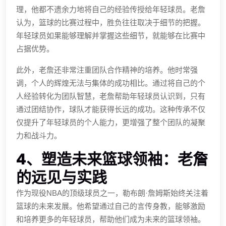
理，他都不遗余力地将自己的经验传授给年轻球员。老詹
认为，篮球的比赛过程中，胜负往往取决于细节的把握。
年轻球员如果能够理解并掌握这些细节，就能够在比赛中
占据优势。
此外，老詹还非常注重团队合作精神的培养。他时常强
调，个人的辉煌无法与集体的成功相比。通过将自己的个
人经验转化为团队智慧，老詹帮助年轻球员认识到，只有
通过团结协作，球队才能获得长远的成功。这种传承不仅
仅提升了年轻球员的个人能力，更增强了整个团队的凝聚
力和战斗力。
4、塑造未来篮球领袖：老詹
的远见与实践
作为现役NBA的顶级球员之一，勒布朗·詹姆斯始终关注着
篮球的未来发展。他希望通过自己的言传身教，能够激励
和培养更多的年轻球员，帮助他们成为未来的篮球领袖。