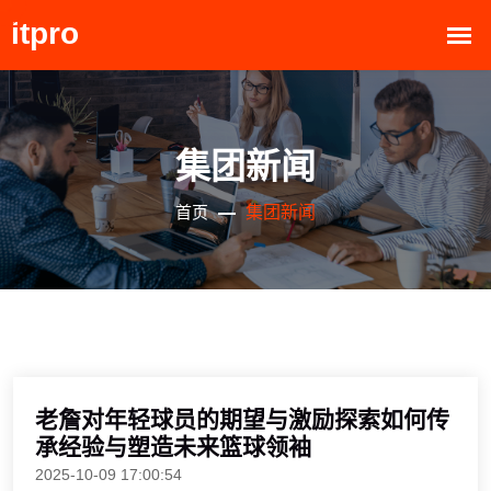
集团新闻
集团新闻
首页
老詹对年轻球员的期望与激励探索如何传
承经验与塑造未来篮球领袖
2025-10-09 17:00:54