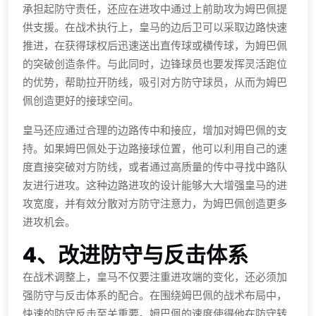
承担起防守责任，还应在进攻中通过上前助攻为姆巴佩提
供支援。在战术执行上，皇马的边后卫可以采取边路快速
推进，在获得球权后迅速送出直传球或横传球，为姆巴佩
的突破创造条件。与此同时，边锋球员也要发挥灵活跑位
的优势，帮助拉开防线，吸引对方防守球员，从而为姆巴
佩创造更好的接球空间。
皇马还应通过合理的边路传中和接应，增加对姆巴佩的支
持。如果姆巴佩处于边路接球位置，他可以利用自己的速
度直接突破对方防线，或者通过高质量的传中寻找中路队
友进行进攻。这种边路进攻的设计能够大大增强皇马的进
攻宽度，并有效分散对方防守注意力，为姆巴佩创造更多
进攻机会。
4、改进防守与反击体系
在战术调整上，皇马不仅要注重进攻端的变化，还必须加
强防守与反击体系的配合。在围绕姆巴佩的战术布局中，
快速的防守反击至关重要。姆巴佩的速度使得他在防守转