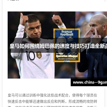
皇马可以通过训练中强化这些战术配合，使得每个球员在
快速反击中能够迅速做出反应和判断，形成流畅的攻防转