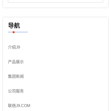
导航
介绍J9
产品展示
集团新闻
公司服务
联络J9.COM