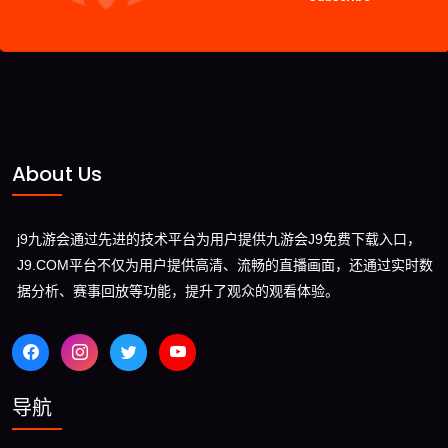
About Us
j9九游会通过先进的技术平台为用户提供九游会J9免费下载入口，
J9.COM平台不仅为用户提供高清、流畅的直播画面，还通过实时数
据分析、赛事回放等功能，提升了观众的观看体验。
导航