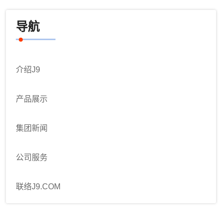
导航
介绍J9
产品展示
集团新闻
公司服务
联络J9.COM