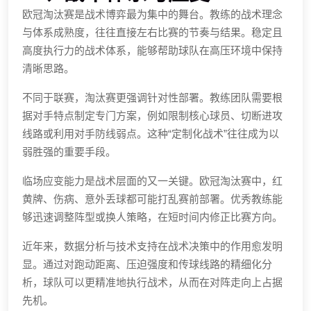
欧冠淘汰赛是战术博弈最为集中的舞台。教练的战术理念
与体系成熟度，往往直接左右比赛的节奏与结果。稳定且
高度执行力的战术体系，能够帮助球队在高压环境中保持
清晰思路。
不同于联赛，淘汰赛更强调针对性部署。教练团队需要根
据对手特点制定专门方案，例如限制核心球员、切断进攻
线路或利用对手防线弱点。这种“定制化战术”往往成为以
弱胜强的重要手段。
临场应变能力是战术层面的又一关键。欧冠淘汰赛中，红
黄牌、伤病、意外丢球都可能打乱赛前部署。优秀教练能
够迅速调整阵型或换人策略，在短时间内修正比赛方向。
近年来，数据分析与技术支持在战术决策中的作用愈发明
显。通过对跑动距离、压迫强度和传球线路的精细化分
析，球队可以更精准地执行战术，从而在对阵走向上占据
先机。