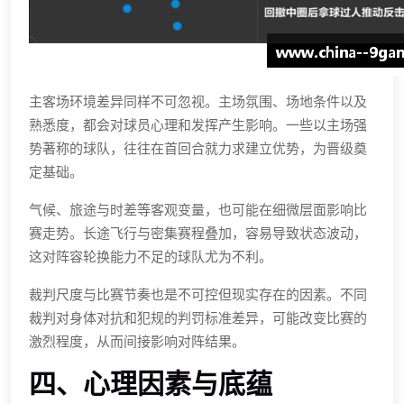
主客场环境差异同样不可忽视。主场氛围、场地条件以及
熟悉度，都会对球员心理和发挥产生影响。一些以主场强
势著称的球队，往往在首回合就力求建立优势，为晋级奠
定基础。
气候、旅途与时差等客观变量，也可能在细微层面影响比
赛走势。长途飞行与密集赛程叠加，容易导致状态波动，
这对阵容轮换能力不足的球队尤为不利。
裁判尺度与比赛节奏也是不可控但现实存在的因素。不同
裁判对身体对抗和犯规的判罚标准差异，可能改变比赛的
激烈程度，从而间接影响对阵结果。
四、心理因素与底蕴