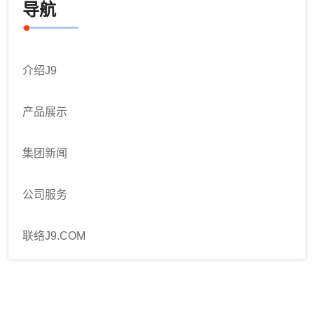
导航
介绍J9
产品展示
集团新闻
公司服务
联络J9.COM