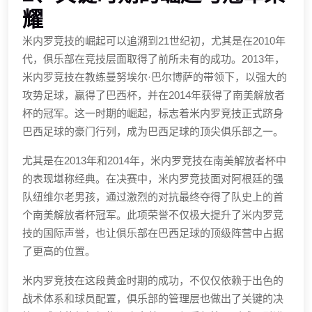
耀
米内罗竞技的崛起可以追溯到21世纪初，尤其是在2010年
代，俱乐部在竞技层面取得了前所未有的成功。2013年，
米内罗竞技在教练曼努埃尔·巴尔博萨的带领下，以强大的
攻势足球，赢得了巴西杯，并在2014年获得了南美解放者
杯的冠军。这一时期的崛起，标志着米内罗竞技正式跻身
巴西足球的豪门行列，成为巴西足球的顶尖俱乐部之一。
尤其是在2013年和2014年，米内罗竞技在南美解放者杯中
的表现堪称经典。在决赛中，米内罗竞技面对阿根廷的强
队纽维尔老男孩，通过激烈的对抗最终夺得了队史上的首
个南美解放者杯冠军。此项荣誉不仅极大提升了米内罗竞
技的国际声誉，也让俱乐部在巴西足球的顶级阵营中占据
了更高的位置。
米内罗竞技在这段黄金时期的成功，不仅仅依赖于出色的
战术体系和球员配置，俱乐部的管理层也做出了关键的决