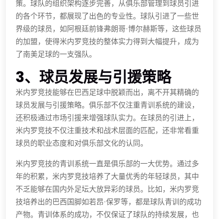
策。球队的组织架构逐步完善，从俱乐部管理到球员引进
的各个环节，都展现了出色的专业性。球队引进了一些世
界级的球员，如阿根廷前锋弗朗哥·博尔赫斯等，这些球员
的加盟，使得米内罗竞技的整体实力得到大幅提升，成为
了南美足球的一支强队。
3、球员发展与引援策略
米内罗竞技能够在巴西足球中脱颖而出，离不开其精确的
球员发展与引援策略。俱乐部不仅注重青训系统的建设，
还积极通过市场引援来增强球队实力。在球员的引进上，
米内罗竞技不仅注重技术和战术层面的匹配，还非常看重
球员的职业态度和对俱乐部文化的认同。
米内罗竞技的青训系统一直是俱乐部的一大优势。通过多
年的积累，米内罗竞技培养了大量优秀的年轻球员，其中
不乏能够在国内外足坛大放异彩的球员。比如，米内罗竞
技培养出的巴西国脚如若昂·保罗等，都是球队青训的成功
产物。青训体系的成功，不仅保证了球队的持续发展，也