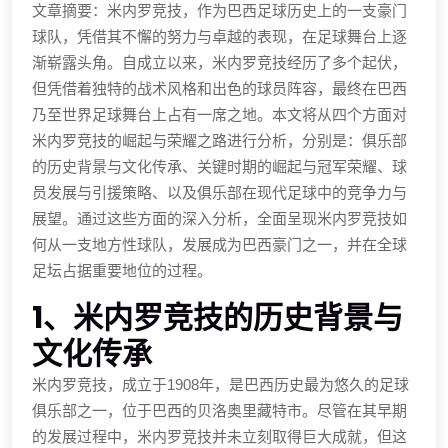
文章摘要：米内罗竞技，作为巴西足球历史上的一支豪门
球队，凭借其不懈的努力与卓越的表现，在足球舞台上逐
渐崭露头角。自成立以来，米内罗竞技经历了多个起伏，
但凭借着独特的战术风格和出色的球员阵容，最终在巴西
乃至世界足球舞台上占有一席之地。本文将从四个方面对
米内罗竞技的崛起与荣耀之路进行分析，分别是：俱乐部
的历史背景与文化传承、关键时期的崛起与冠军荣耀、球
员发展与引援策略、以及俱乐部在现代足球中的竞争力与
展望。通过这些方面的深入分析，全面呈现米内罗竞技如
何从一支地方性球队，发展成为巴西豪门之一，并在全球
足坛占据重要地位的过程。
1、米内罗竞技的历史背景与
文化传承
米内罗竞技，成立于1908年，是巴西历史最为悠久的足球
俱乐部之一，位于巴西的贝洛奥里藏特市。尽管在其早期
的发展过程中，米内罗竞技并未立刻取得巨大成就，但这