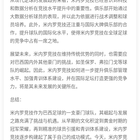
从现代足球的发展趋势来看，米内罗竞技已经意识到科技
和数据分析在竞技水平提升中的重要性。俱乐部开始通过
大数据分析球员的表现，并以此为依据进行战术调整和球
员培养。此外，米内罗竞技还注重与国际大牌俱乐部的合
作，提升球队的国际化水平，使得米内罗竞技在全球足球
的竞争中占有一席之地。
展望未来，米内罗竞技在维持传统优势的同时，也需要应
对巴西国内外其他豪门的挑战，如圣保罗、弗拉门戈等球
队的崛起。因此，米内罗竞技如何进一步提升俱乐部管理
水平、加强青训体系建设，并在国际足坛打造更强的竞争
力，将是其未来发展的关键所在。
总结：
米内罗竞技作为巴西足球的一支豪门球队，其崛起与发展
之路充满了挑战与机遇。从早期的文化积淀到黄金时期的
冠军荣耀，再到精准的球员引援和青训体系建设，米内罗
竞技逐步构建起了属于自己的成功模式。今天，米内罗竞