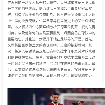
在近日的一场令人振奋的比赛中，皇马球星罗德里戈以梅
开二度的惊艳表现，助力球队再度捧起了重要的冠军奖
杯，创造了属于他的传奇时刻。这不仅是罗德里戈个人职
业生涯的重要突破，也是皇家马德里历史上的又一辉煌篇
章。本文将从四个方面详细分析罗德里戈梅开二度的关键
时刻，以及他如何为皇马赢得胜利，巩固自己在球队中的
重要地位，并且进一步提升了他在足球界的声誉。首先，
文章将回顾罗德里戈的表现和梅开二度的精彩瞬间。其
次，将深入探讨他在这场比赛中的战术作用及其对球队胜
利的关键性贡献。接着，文章会分析罗德里戈梅开二度这
一时刻对皇马未来的影响，展望他在球队的未来表现。最
后，本文将通过总结这场比赛的历史意义，探讨罗德里戈
如何在关键时刻站出来，展现出自己的足球智慧和实力。