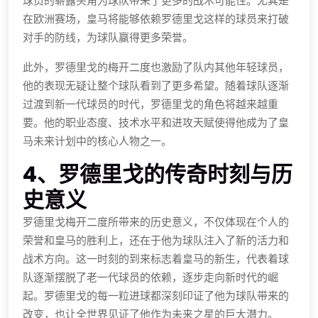
球员的崭露头角为球队带来了更多的战术可能性。尤其是
在欧洲赛场，皇马将能够依赖罗德里戈这样的球员来打破
对手的防线，为球队赢得更多荣誉。
此外，罗德里戈的梅开二度也激励了队内其他年轻球员，
他的表现无疑让整个球队看到了更多希望。随着球队逐渐
过渡到新一代球员的时代，罗德里戈的角色将越来越重
要。他的职业态度、技术水平和进攻天赋使得他成为了皇
马未来计划中的核心人物之一。
4、罗德里戈的传奇时刻与历
史意义
罗德里戈梅开二度所带来的历史意义，不仅体现在个人的
荣誉和皇马的胜利上，还在于他为球队注入了新的活力和
战术方向。这一时刻的到来标志着皇马的新生，代表着球
队逐渐摆脱了老一代球员的依赖，逐步走向新时代的崛
起。罗德里戈的每一粒进球都深刻印证了他为球队带来的
改变，也让全世界见证了他作为未来之星的巨大潜力。