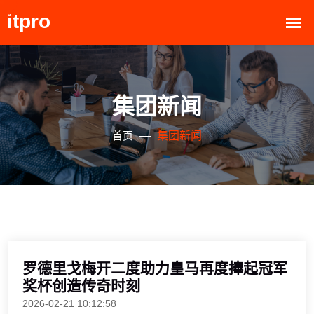
集团新闻
集团新闻
首页
罗德里戈梅开二度助力皇马再度捧起冠军
奖杯创造传奇时刻
2026-02-21 10:12:58