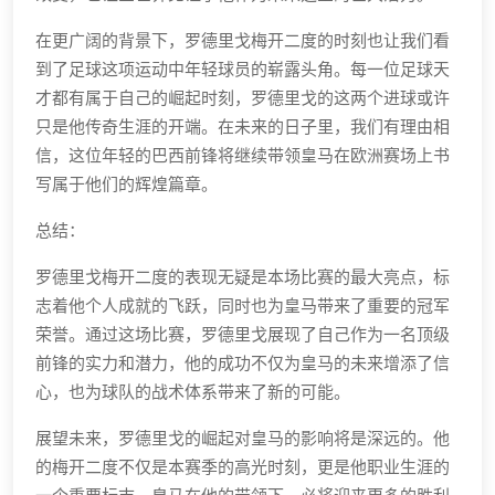
在更广阔的背景下，罗德里戈梅开二度的时刻也让我们看
到了足球这项运动中年轻球员的崭露头角。每一位足球天
才都有属于自己的崛起时刻，罗德里戈的这两个进球或许
只是他传奇生涯的开端。在未来的日子里，我们有理由相
信，这位年轻的巴西前锋将继续带领皇马在欧洲赛场上书
写属于他们的辉煌篇章。
总结：
罗德里戈梅开二度的表现无疑是本场比赛的最大亮点，标
志着他个人成就的飞跃，同时也为皇马带来了重要的冠军
荣誉。通过这场比赛，罗德里戈展现了自己作为一名顶级
前锋的实力和潜力，他的成功不仅为皇马的未来增添了信
心，也为球队的战术体系带来了新的可能。
展望未来，罗德里戈的崛起对皇马的影响将是深远的。他
的梅开二度不仅是本赛季的高光时刻，更是他职业生涯的