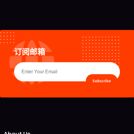
订阅邮箱
Subscribe