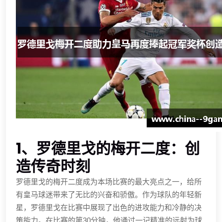
1、罗德里戈的梅开二度：创
造传奇时刻
罗德里戈的梅开二度成为本场比赛的最大亮点之一，给所
有皇马球迷带来了无比的兴奋和骄傲。作为球队的年轻新
星，罗德里戈在比赛中展现了出色的进攻能力和冷静的决
策能力。在比赛的第30分钟，他通过一记精准的远射为球