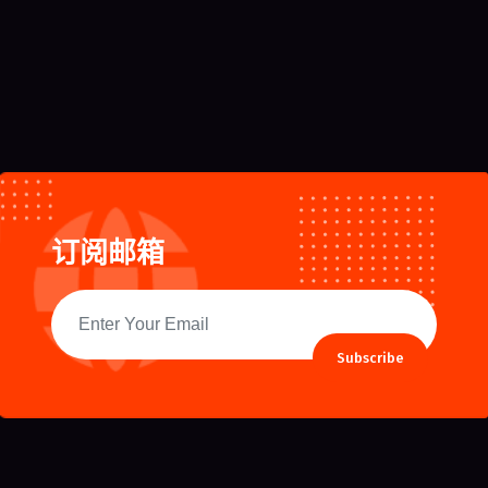
订阅邮箱
Subscribe