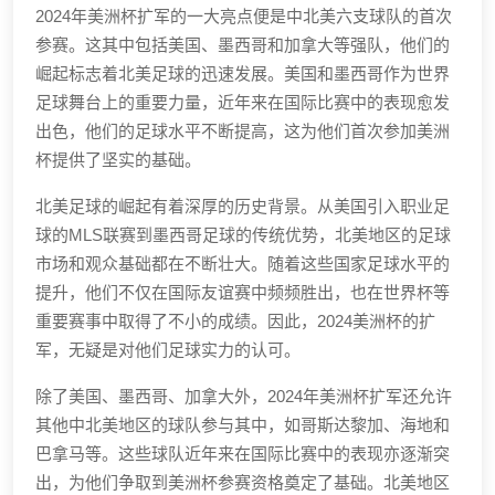
2024年美洲杯扩军的一大亮点便是中北美六支球队的首次
参赛。这其中包括美国、墨西哥和加拿大等强队，他们的
崛起标志着北美足球的迅速发展。美国和墨西哥作为世界
足球舞台上的重要力量，近年来在国际比赛中的表现愈发
出色，他们的足球水平不断提高，这为他们首次参加美洲
杯提供了坚实的基础。
北美足球的崛起有着深厚的历史背景。从美国引入职业足
球的MLS联赛到墨西哥足球的传统优势，北美地区的足球
市场和观众基础都在不断壮大。随着这些国家足球水平的
提升，他们不仅在国际友谊赛中频频胜出，也在世界杯等
重要赛事中取得了不小的成绩。因此，2024美洲杯的扩
军，无疑是对他们足球实力的认可。
除了美国、墨西哥、加拿大外，2024年美洲杯扩军还允许
其他中北美地区的球队参与其中，如哥斯达黎加、海地和
巴拿马等。这些球队近年来在国际比赛中的表现亦逐渐突
出，为他们争取到美洲杯参赛资格奠定了基础。北美地区