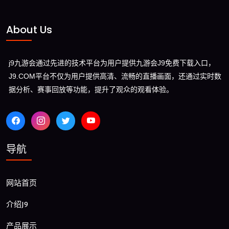
About Us
j9九游会通过先进的技术平台为用户提供九游会J9免费下载入口，
J9.COM平台不仅为用户提供高清、流畅的直播画面，还通过实时数
据分析、赛事回放等功能，提升了观众的观看体验。
导航
网站首页
介绍J9
产品展示