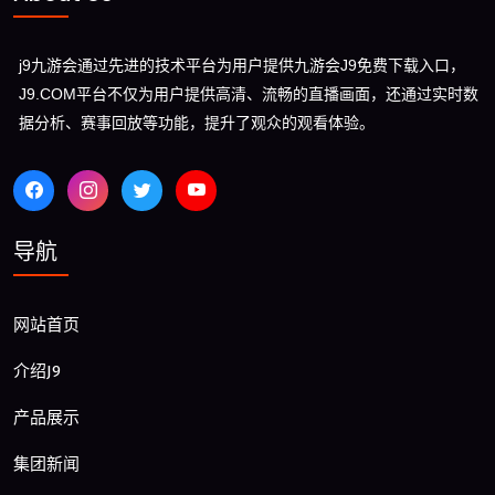
j9九游会通过先进的技术平台为用户提供九游会J9免费下载入口，
J9.COM平台不仅为用户提供高清、流畅的直播画面，还通过实时数
据分析、赛事回放等功能，提升了观众的观看体验。
导航
网站首页
介绍J9
产品展示
集团新闻