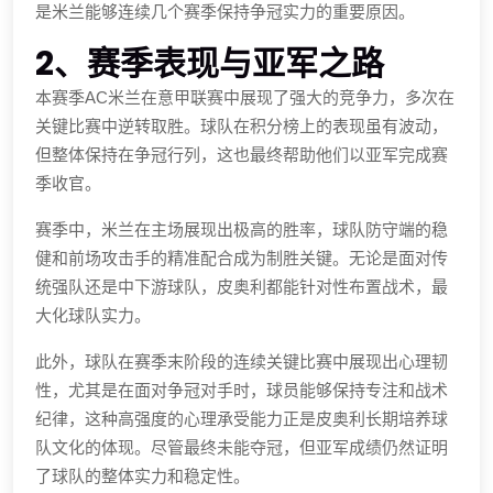
是米兰能够连续几个赛季保持争冠实力的重要原因。
2、赛季表现与亚军之路
本赛季AC米兰在意甲联赛中展现了强大的竞争力，多次在
关键比赛中逆转取胜。球队在积分榜上的表现虽有波动，
但整体保持在争冠行列，这也最终帮助他们以亚军完成赛
季收官。
赛季中，米兰在主场展现出极高的胜率，球队防守端的稳
健和前场攻击手的精准配合成为制胜关键。无论是面对传
统强队还是中下游球队，皮奥利都能针对性布置战术，最
大化球队实力。
此外，球队在赛季末阶段的连续关键比赛中展现出心理韧
性，尤其是在面对争冠对手时，球员能够保持专注和战术
纪律，这种高强度的心理承受能力正是皮奥利长期培养球
队文化的体现。尽管最终未能夺冠，但亚军成绩仍然证明
了球队的整体实力和稳定性。