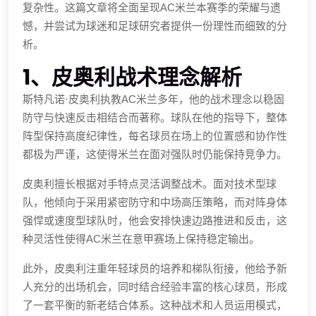
复杂性。这篇文章将全面呈现AC米兰本赛季的荣耀与遗
憾，并尝试为球迷和足球研究者提供一份理性而细致的分
析。
1、皮奥利战术理念解析
斯特凡诺·皮奥利执教AC米兰多年，他的战术理念以稳固
防守与快速反击相结合而著称。球队在他的指导下，整体
阵型保持高度纪律性，每名球员在场上的位置感和协作性
都极为严谨，这使得米兰在面对强队时仍能保持竞争力。
皮奥利擅长根据对手特点灵活调整战术。面对技术型球
队，他倾向于采用紧密防守和中场高压策略，而对阵身体
强悍或速度型球队时，他会安排快速边路推进和反击，这
种灵活性使得AC米兰在意甲赛场上保持稳定输出。
此外，皮奥利注重年轻球员的培养和梯队衔接，他给予新
人充分的出场机会，同时结合经验丰富的核心球员，形成
了一套平衡的新老结合体系。这种战术和人员运用模式，