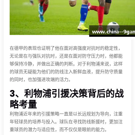
在德甲的表现也证明了他在面对高强度对抗时的稳定性，
无论是在与强队对抗时，还是在面对防守压力时，他都能
够保持冷静，并做出正确的判断。对于利物浦来说，这样
的球员无疑能为他们的防线注入新鲜血液，提升防守质量
的同时，也加强进攻端的活力。
3、利物浦引援决策背后的战
略考量
利物浦近年来的引援策略一直是以长远规划为导向，注重
年轻球员的培养与投入。球队在寻找防线新援时，更加注
重球员的潜力与适应性，而不仅仅是眼前的能力。