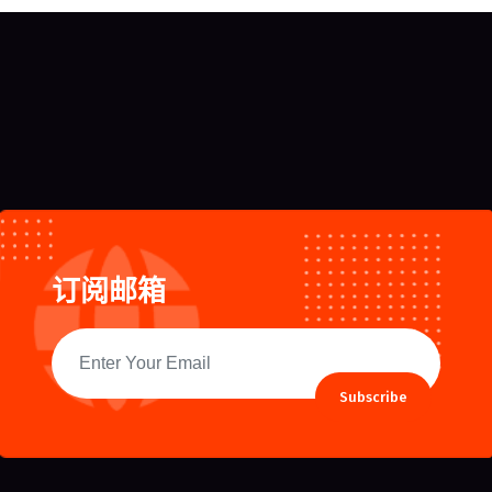
订阅邮箱
Subscribe