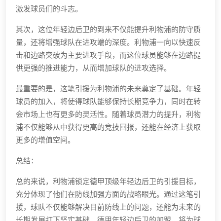
激发球员们的斗志。
其次，这位年轻边后卫的到来不仅能提升利物浦的防守质
量，还将增强球队在进攻端的深度。利物浦一向以快速反
击和边路突破为主要进攻手段，而这位球员能够在边路提
供更强的推进能力，从而增加球队的进攻选择。
最重要的是，这笔引援为利物浦的未来奠定了基础。年轻
球员的加入，将使得球队能够保持长期竞争力，同时在转
会市场上也有更多的灵活性。随着球员潜力的提升，利物
浦不仅能够从中获得更高的竞技回报，还能在经济上获取
更多的增值空间。
总结：
总的来说，利物浦锁定德甲顶级年轻边后卫的引援目标，
充分体现了他们在防线加强方面的战略眼光。通过这笔引
援，球队不仅能够解决目前防线上的问题，还能为未来的
长期发展打下坚实基础。德甲年轻边后卫的加盟，将为球