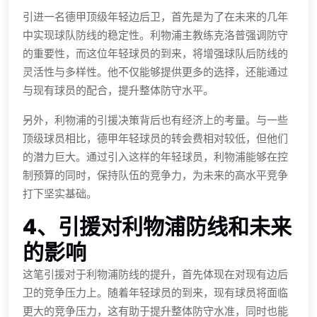
引进一名德甲顶级年轻边后卫，首先是为了在未来的几年
中实现球队防线的稳定性。利物浦主教练克洛普强调防守
的重要性，而这位年轻球员的到来，将增强球队后防线的
灵活性与多样性。他不仅能够提供更多的选择，还能通过
与现有球员的配合，提升整体防守水平。
另外，利物浦的引援决策背后也有经济上的考量。与一些
顶级球员相比，德甲年轻球员的转会费相对较低，但他们
的潜力巨大。通过引入这样的年轻球员，利物浦能够在控
制预算的同时，保持队伍的竞争力，为未来的高水平竞争
打下坚实基础。
4、引援对利物浦防线和未来
的影响
这笔引援对于利物浦防线的提升，首先体现在对现有边后
卫的竞争压力上。随着年轻球员的到来，现有球员将面临
更大的竞争压力，这有助于提升整体防守水准，同时也能