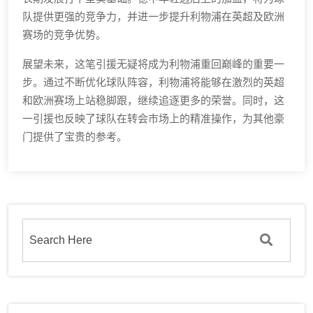
队提供更强的竞争力，并进一步提升利物浦在英超及欧洲
赛场的竞争优势。
展望未来，这笔引援无疑将成为利物浦重回巅峰的重要一
步。通过不断优化球队阵容，利物浦将能够在激烈的英超
和欧洲赛场上站稳脚跟，继续追逐更多的荣誉。同时，这
一引援也反映了球队在转会市场上的精准操作，为其他豪
门提供了宝贵的参考。