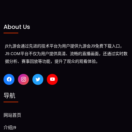
About Us
j9九游会通过先进的技术平台为用户提供九游会J9免费下载入口，
J9.COM平台不仅为用户提供高清、流畅的直播画面，还通过实时数
据分析、赛事回放等功能，提升了观众的观看体验。
导航
网站首页
介绍J9