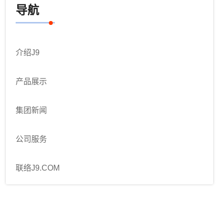
导航
介绍J9
产品展示
集团新闻
公司服务
联络J9.COM