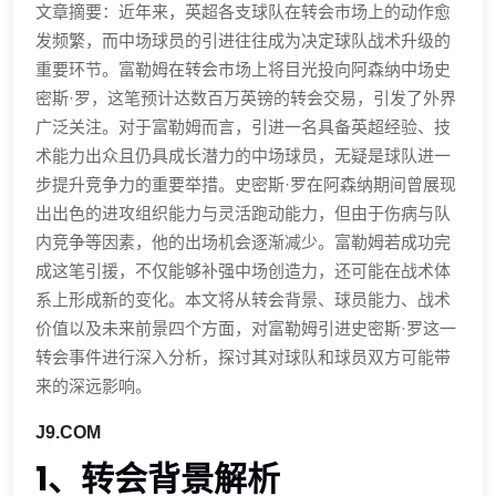
文章摘要：近年来，英超各支球队在转会市场上的动作愈
发频繁，而中场球员的引进往往成为决定球队战术升级的
重要环节。富勒姆在转会市场上将目光投向阿森纳中场史
密斯·罗，这笔预计达数百万英镑的转会交易，引发了外界
广泛关注。对于富勒姆而言，引进一名具备英超经验、技
术能力出众且仍具成长潜力的中场球员，无疑是球队进一
步提升竞争力的重要举措。史密斯·罗在阿森纳期间曾展现
出出色的进攻组织能力与灵活跑动能力，但由于伤病与队
内竞争等因素，他的出场机会逐渐减少。富勒姆若成功完
成这笔引援，不仅能够补强中场创造力，还可能在战术体
系上形成新的变化。本文将从转会背景、球员能力、战术
价值以及未来前景四个方面，对富勒姆引进史密斯·罗这一
转会事件进行深入分析，探讨其对球队和球员双方可能带
来的深远影响。
J9.COM
1、转会背景解析