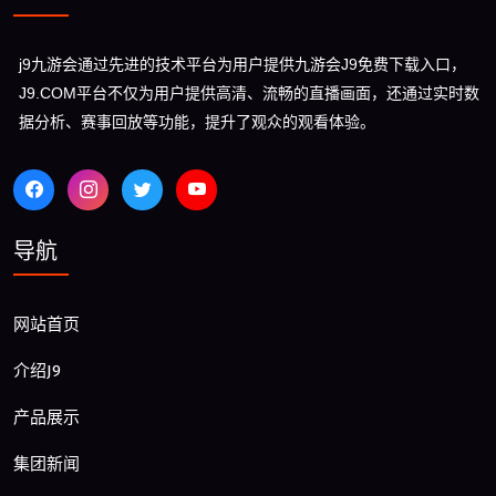
j9九游会通过先进的技术平台为用户提供九游会J9免费下载入口，
J9.COM平台不仅为用户提供高清、流畅的直播画面，还通过实时数
据分析、赛事回放等功能，提升了观众的观看体验。
导航
网站首页
介绍J9
产品展示
集团新闻