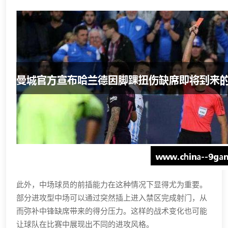
此外，中场球员的前插能力在这种情况下显得尤为重要。
部分进攻型中场可以通过突然插上进入禁区完成射门，从
而弥补中锋缺席带来的得分压力。这样的战术变化也可能
让球队在比赛中展现出不同的进攻风格。