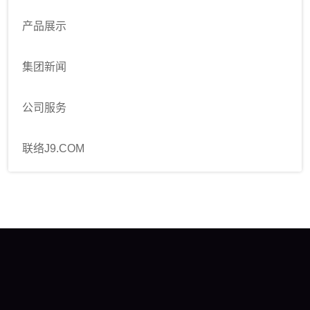
产品展示
集团新闻
公司服务
联络J9.COM