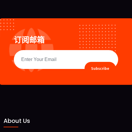
订阅邮箱
Subscribe
About Us