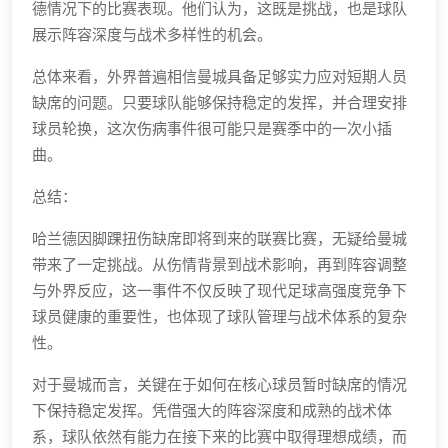
德情况下的比赛表现。他们认为，这既是挑战，也是球队
展示阵容深度与战术多样性的机会。
总体来看，外界普遍相信曼城具备足够实力应对短期人员
缺席的问题。只要球队能够保持稳定的发挥，并合理安排
球员轮换，这次伤病事件很可能只是赛季中的一次小插
曲。
总结：
哈兰德因脚踝扭伤缺席即将到来的联赛比赛，无疑给曼城
带来了一定挑战。从伤情背景到战术影响，再到阵容调整
与外界反应，这一事件不仅反映了现代足球高强度竞争下
球员健康的重要性，也体现了球队管理与战术体系的复杂
性。
对于曼城而言，关键在于如何在核心球员暂时缺席的情况
下保持稳定发挥。凭借强大的阵容深度和成熟的战术体
系，球队依然有能力在接下来的比赛中取得理想成绩，而