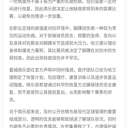
一伤情虽然不属于极为严重的长期伤病，但仍需要一定时
间进行恢复，因此俱乐部决定让他缺席即将到来的联赛比
赛，以避免伤情进一步加重。
在职业足球的高强度对抗环境中，脚踝扭伤是一种较为常
见的运动伤病。对于前锋球员而言，频繁的急停、变向以
及身体对抗都会对脚踝关节造成较大压力。哈兰德以强壮
身体和爆发力著称，其比赛风格决定了脚踝在对抗中的负
荷较高，因此出现轻度扭伤并不罕见。
曼城俱乐部在官方声明中同时强调，医疗团队已经为哈兰
德制定了恢复计划，包括理疗、康复训练以及逐步恢复运
动强度。俱乐部希望通过科学的恢复方式确保球员完全康
复，而不是冒险让其提前复出，从而影响整个赛季的状
态。
对于俱乐部来说，及时公开伤情也是现代足球管理的重要
组成部分。透明的信息能够帮助球迷了解球队状况，同时
也避免不必要的外界猜测。在密集赛程之下，合理保护球