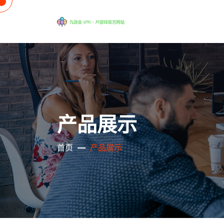
产品展示
首页
产品展示