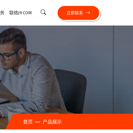
务
联络J9.COM
立即联系
首页
产品展示