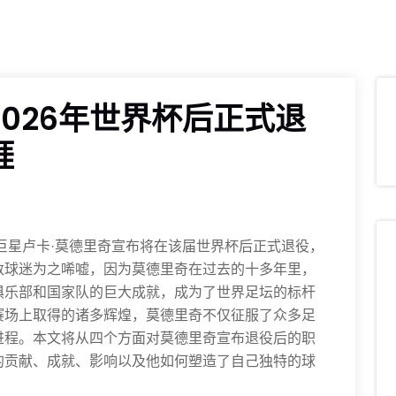
026年世界杯后正式退
涯
球巨星卢卡·莫德里奇宣布将在该届世界杯后正式退役，
数球迷为之唏嘘，因为莫德里奇在过去的十多年里，
俱乐部和国家队的巨大成就，成为了世界足坛的标杆
赛场上取得的诸多辉煌，莫德里奇不仅征服了众多足
进程。本文将从四个方面对莫德里奇宣布退役后的职
的贡献、成就、影响以及他如何塑造了自己独特的球