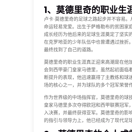
1、莫德里奇的职业生
卢卡·莫德里奇的足球之路起步并不容易
命运轻易宠爱。出生于萨格勒布的贫困家
成长经历为他后来的足球生涯奠定了坚实
在克罗地亚的少年队伍中也曾遭遇过挫折
最终找到了自己的道路。
莫德里奇的职业生涯真正迎来高潮是在他加
会到西甲豪门皇家马德里，虽然起初面临
断提升的表现，他迅速赢得了主教练和球
场的核心之一，并为球队的多个冠军荣誉
作为世界级的中场指挥官，莫德里奇的球
皇家马德里多次夺得欧冠和西甲联赛冠军，
入决赛，并最终获得亚军。莫德里奇的影
的指引与领导力上，他已经成为了现代足