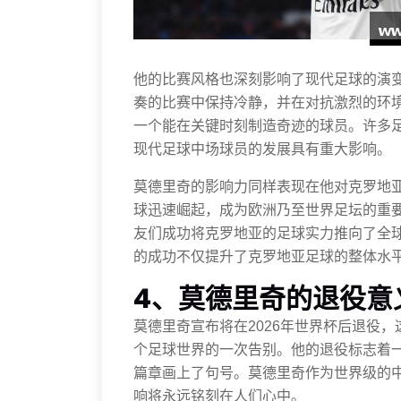
他的比赛风格也深刻影响了现代足球的演
奏的比赛中保持冷静，并在对抗激烈的环
一个能在关键时刻制造奇迹的球员。许多
现代足球中场球员的发展具有重大影响。
莫德里奇的影响力同样表现在他对克罗地
球迅速崛起，成为欧洲乃至世界足坛的重要
友们成功将克罗地亚的足球实力推向了全
的成功不仅提升了克罗地亚足球的整体水
4、莫德里奇的退役意
莫德里奇宣布将在2026年世界杯后退役
个足球世界的一次告别。他的退役标志着
篇章画上了句号。莫德里奇作为世界级的
响将永远铭刻在人们心中。