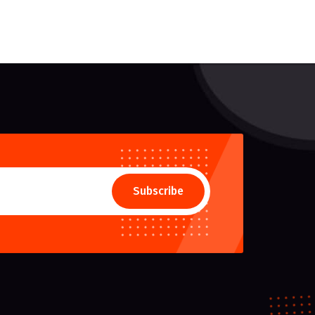
Subscribe