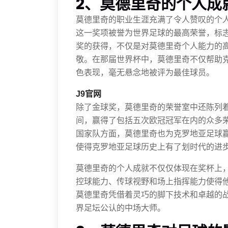
2、莫德里奇的个人成
莫德里奇的职业生涯充满了令人赞叹的个人
这一奖项被誉为世界足球的最高荣誉，标
奖的获得，不仅是对莫德里奇个人能力的高
敬。在那届世界杯中，莫德里奇不仅帮助
色表现，毫无悬念地被评为最佳球员。
J9官网
除了金球奖，莫德里奇的荣誉室中还陈列
间，赢得了包括五次欧冠冠军在内的众多
国家队方面，莫德里奇也为克罗地亚足球赢
使得克罗地亚足球历史上有了划时代的进
莫德里奇的个人成就不仅仅体现在奖杯上
控球能力、传球视野和场上指挥能力使得
莫德里奇凭借着灵巧的脚下技术和卓越的
界足坛公认的中场大师。