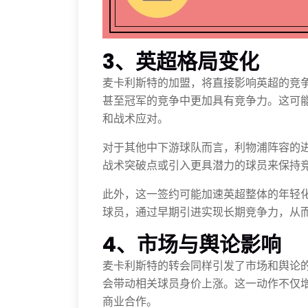
3、英超格局变化
麦卡利斯特的加盟，将直接影响英超的竞
甚至冠军的竞争中更加具有竞争力。这可
和战术应对。
对于其他中下游球队而言，利物浦阵容的
战术突破点或引入更具潜力的球员来保持
此外，这一签约可能加速英超整体的年轻
球员，通过早期引进实现长期竞争力，从
4、市场与舆论影响
麦卡利斯特的转会同样引发了市场和舆论
会带动相关球员身价上涨。这一动作不仅
商业合作。