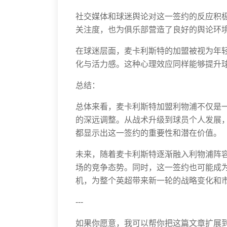
社交媒体和球迷舆论对这一签约的反应积
关注度，也为俱乐部营造了良好的舆论环
在球迷层面，麦卡利斯特的加盟被视为年
化与活力感。这种心理效应同样能够提升
总结：
总体来看，麦卡利斯特加盟利物浦不仅是
的深远调整。从战术升级到球员个人发展
都显示出这一签约的重要性和潜在价值。
未来，随着麦卡利斯特逐渐融入利物浦阵
场的竞争态势。同时，这一签约也可能成
机，为整个英超带来新一轮的战略变化和
---
如果你愿意，我可以帮你把这篇文章扩展到