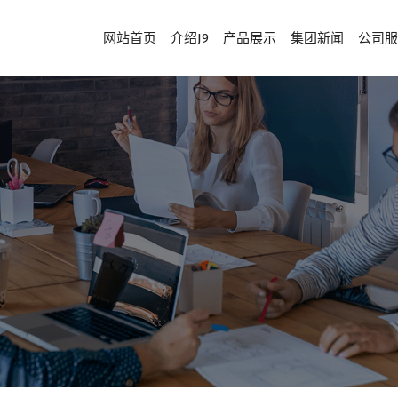
网站首页
介绍J9
产品展示
集团新闻
公司服