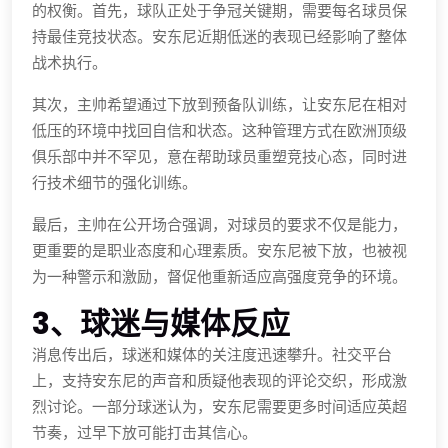
的权衡。首先，球队正处于争冠关键期，需要每名球员保
持最佳竞技状态。安东尼近期低迷的表现已经影响了整体
战术执行。
其次，主帅希望通过下放到预备队训练，让安东尼在相对
低压的环境中找回自信和状态。这种管理方式在欧洲顶级
俱乐部中并不罕见，意在帮助球员重塑竞技心态，同时进
行技术细节的强化训练。
最后，主帅在公开场合强调，对球员的要求不仅是能力，
更重要的是职业态度和心理素质。安东尼被下放，也被视
为一种警示和激励，督促他重新适应高强度竞争的环境。
3、球迷与媒体反应
消息传出后，球迷和媒体的关注度迅速攀升。社交平台
上，支持安东尼的声音和质疑他表现的评论交织，形成激
烈讨论。一部分球迷认为，安东尼需要更多时间适应英超
节奏，过早下放可能打击其信心。