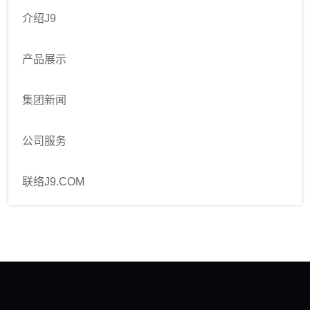
介绍J9
产品展示
集团新闻
公司服务
联络J9.COM