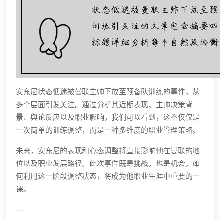
安东尼状态低迷被曼联主帅下放至预备队训练的事件，从
多个层面引发关注。通过分析其近期表现、主帅决策背
景、舆论反应以及职业影响，我们可以看到，这不仅仅是
一次简单的训练调整，而是一种多维度的职业管理策略。
未来，安东尼的表现和心态调整将直接影响他在曼联的地
位以及职业发展路径。此次事件既是挑战，也是机会，如
何利用这一阶段调整状态，将成为他职业生涯中重要的一
课。
---