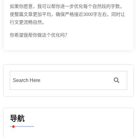
如果你愿意，我可以帮你进一步优化每个自然段的字数，
使整篇文章更加平均，确保严格接近3000字左右，同时让
行文更流畅自然。
你希望我帮你做这个优化吗？
导航