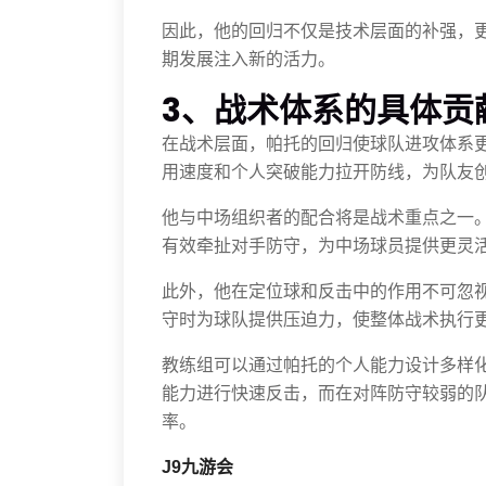
因此，他的回归不仅是技术层面的补强，
期发展注入新的活力。
3、战术体系的具体贡
在战术层面，帕托的回归使球队进攻体系
用速度和个人突破能力拉开防线，为队友
他与中场组织者的配合将是战术重点之一
有效牵扯对手防守，为中场球员提供更灵
此外，他在定位球和反击中的作用不可忽
守时为球队提供压迫力，使整体战术执行
教练组可以通过帕托的个人能力设计多样
能力进行快速反击，而在对阵防守较弱的
率。
J9九游会