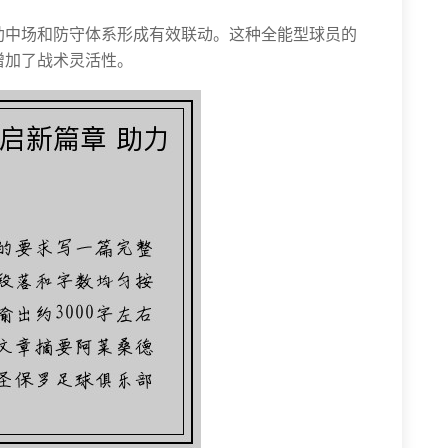
助中场和防守体系形成有效联动。这种全能型球员的
增加了战术灵活性。