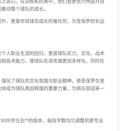
和上进心。在训练和比赛中，他们会更努力地提升自
而推动整个球队的成长。
提升，更是年轻球员成长的催化剂，为圣保罗的长远
次个人职业生涯的回归，更是球队实力、文化、战术
验和技术能力，使球队在进攻端更加多样化，同时在
，强化了球队的文化氛围与职业精神，使圣保罗在竞
他将成为球队再创辉煌的重要力量，为俱乐部迎来一
3000字左右**的版本，每段字数均匀调整到更专业