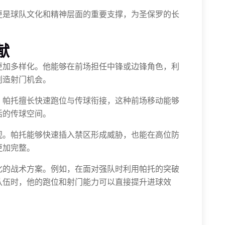
更是球队文化和精神层面的重要支撑，为圣保罗的长
献
更加多样化。他能够在前场担任中锋或边锋角色，利
创造射门机会。
。帕托擅长快速跑位与传球衔接，这种前场移动能够
活的传球空间。
视。帕托能够快速插入禁区形成威胁，也能在高位防
更加完整。
化的战术方案。例如，在面对强队时利用帕托的突破
队伍时，他的跑位和射门能力可以直接提升进球效