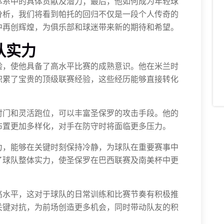
体系中的具体贡献及潜力；最后，他如何成为年轻球
分析，我们将看到帕托的回归不仅是一段个人传奇的
中再创辉煌，为俱乐部和球迷带来新的期待和希望。
队实力
验，使他具备了高水平比赛的成熟意识。他在米兰时
积累了宝贵的顶级联赛经验，这些经历能够直接转化
射门和灵活跑位，可以丰富圣保罗的攻击手段。他的
布置更加多样化，对手在防守时将面临更多压力。
力，能够在关键时刻保持冷静，为球队在重要赛事中
了球队整体实力，使圣保罗在巴西联赛及南美杯中更
高水平，这对于球队的日常训练和比赛节奏有积极推
关键对抗，为前场创造更多机会，同时带动队友的积