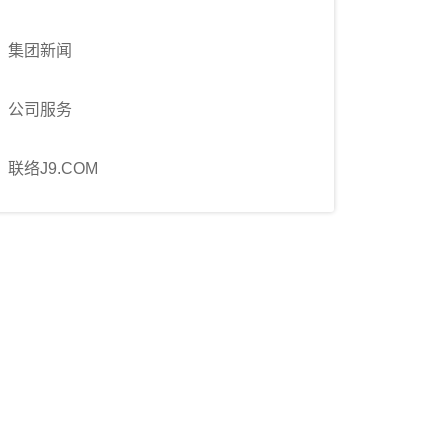
集团新闻
公司服务
联络J9.COM