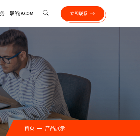
务
联络J9.COM
立即联系
首页
产品展示