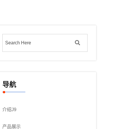
导航
介绍J9
产品展示