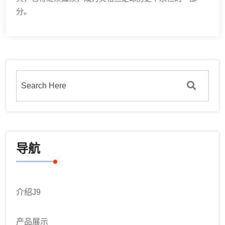
分。
导航
介绍J9
产品展示