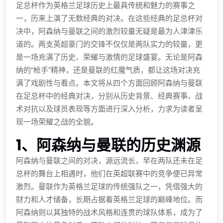
足总杯作为英格兰足球历史上最具传统和魅力的赛事之
一，历来上演了无数经典的对决。在这些经典的足总杯对
决中，阿森纳与曼联之间的激烈较量无疑是最为人津津乐
道的。两支英超豪门的交锋不仅仅是两队实力的较量，更
是一场充满了历史、荣耀与激情的足球盛宴。无论是阿森
纳的“枪手”精神，还是曼联的红魔气质，都让这场对决充
满了戏剧性与看点。本文将从四个方面回顾阿森纳与曼联
在足总杯中的经典对决，分别从历史背景、经典赛事、战
术对抗以及球员表现等方面进行深入分析，力求为读者呈
现一场荣耀之战的全貌。
1、阿森纳与曼联的历史渊源
阿森纳与曼联之间的对决，源远流长，早在两队还未在足
总杯的舞台上相遇时，他们在英超联赛中的竞争便已异常
激烈。曼联作为英格兰足球的传统强队之一，凭借强大的
财力和人才储备，长期占据着英格兰足球的巅峰地位。而
阿森纳则以其独特的战术风格和连贯的球队体系，成为了