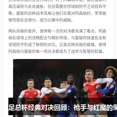
高压逼抢与反击威胁，往往需要在控球和防守之间找到平
衡。曼联的这种战术风格让他们在面对阿森纳时，常常能
够凭借反击得分，成为比赛中的威胁。
两队风格的差异，使得每一次的对决都充满了看点。阿森
纳在球场上的流畅配合与精妙传球，与曼联的快速反击和
坚韧防守形成了鲜明的对比。正是这种风格的碰撞，使得
阿森纳与曼联的每一场对决都成为了战术与智慧的较量。