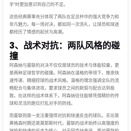
手”时更加意识到自己的不足。
这些经典赛事充分体现了两队在足总杯中的强大竞争力和
非凡魅力。每一场对决，都如同一次洗礼，让球员和球迷
都经历了情感的起伏与高潮。
3、战术对抗：两队风格的碰
撞
阿森纳与曼联的对决不仅仅是球员的技术与体能较量，更
是两种足球哲学的碰撞。阿森纳在温格的带领下，推崇快
速传递、精细控球的战术风格。温格的理念强调全队的流
畅配合与集体进攻，要求球员之间的默契与配合达到极
致。在这样的战术体系下，阿森纳往往能够凭借精妙的传
球和灵活的跑位打乱对手的防线。
而曼联则是一支注重强悍对抗和快速反击的球队。无论是
弗格森时期还是莫耶斯时代，曼联的战术始终以高强度的
拼抢和快速的反击为核心。对于阿森纳来说，面对曼联的