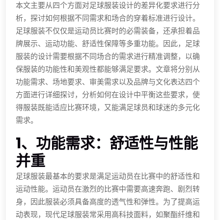
本文主要从四个方面对足球服装设计的差异化要求进行分
析，探讨如何根据不同需求和场合的穿着标准进行设计。
足球服装不仅仅是运动员比赛时的必需装备，还承担着品
牌展示、运动功能、舒适性保障等多重功能。因此，足球
服装的设计需要根据不同场合的需求进行精准调整，以确
保服装的功能性和美观性都能够满足要求。文章将分别从
功能需求、场地要求、审美需求以及品牌与文化表达四个
方面进行详细探讨，分析如何在设计中平衡这些要求，使
得服装既能适应比赛环境，又能满足球员和球迷的多元化
需求。
1、功能需求：舒适性与性能
并重
足球服装最基本的要求是满足运动员在比赛中的舒适性和
运动性能。运动员在激烈的比赛中需要高速奔跑、剧烈转
身，因此服装必须具备高度的透气性和弹性。为了提高运
动表现，现代足球服装常采用高科技面料，如聚酯纤维和