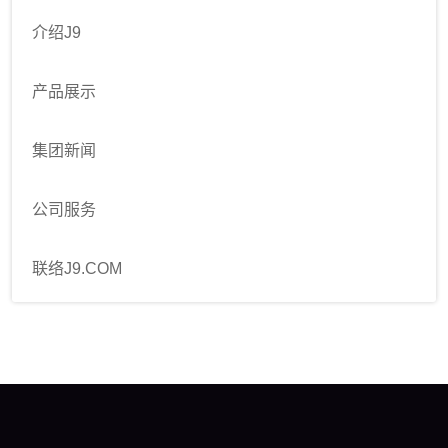
介绍J9
产品展示
集团新闻
公司服务
联络J9.COM