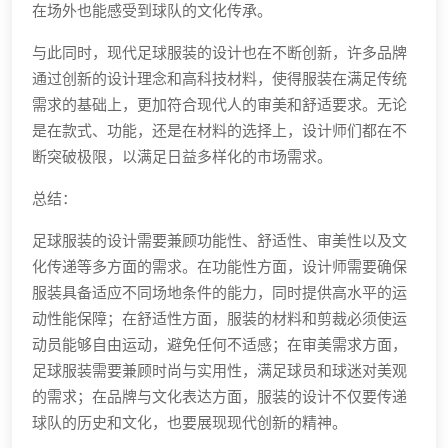
在场外也能感受到球队的文化传承。
与此同时，现代足球服装的设计也在不断创新，许多品牌
通过创新的设计理念和高科技材料，使得服装在满足传统
需求的基础上，更加符合现代人的审美和舒适要求。无论
是在款式、功能，还是在材料的选择上，设计师们都在不
断突破极限，以满足日益多样化的市场需求。
总结：
足球服装的设计需要兼顾功能性、舒适性、审美性以及文
化传递等多方面的需求。在功能性方面，设计师需要确保
服装具备适应不同场地条件的能力，同时提供高水平的运
动性能保障；在舒适性方面，服装的材料和剪裁必须使运
动员能够自由运动，避免任何不适感；在审美需求方面，
足球服装需要兼顾时尚与实用性，满足球员和球迷对美观
的需求；在品牌与文化表达方面，服装的设计不仅要传递
球队的历史和文化，也要展现现代创新的精神。