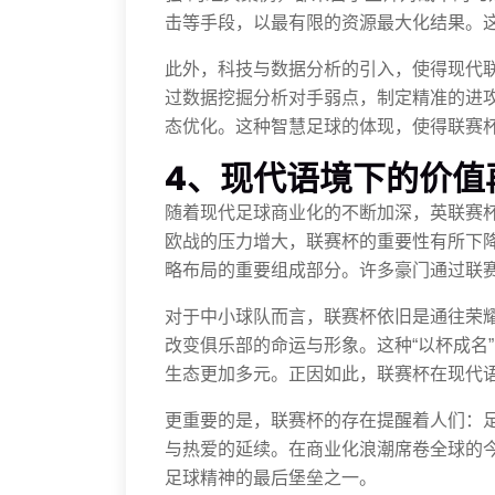
击等手段，以最有限的资源最大化结果。
此外，科技与数据分析的引入，使得现代
过数据挖掘分析对手弱点，制定精准的进
态优化。这种智慧足球的体现，使得联赛
4、现代语境下的价值
随着现代足球商业化的不断加深，英联赛
欧战的压力增大，联赛杯的重要性有所下
略布局的重要组成部分。许多豪门通过联
对于中小球队而言，联赛杯依旧是通往荣
改变俱乐部的命运与形象。这种“以杯成名
生态更加多元。正因如此，联赛杯在现代
更重要的是，联赛杯的存在提醒着人们：
与热爱的延续。在商业化浪潮席卷全球的
足球精神的最后堡垒之一。