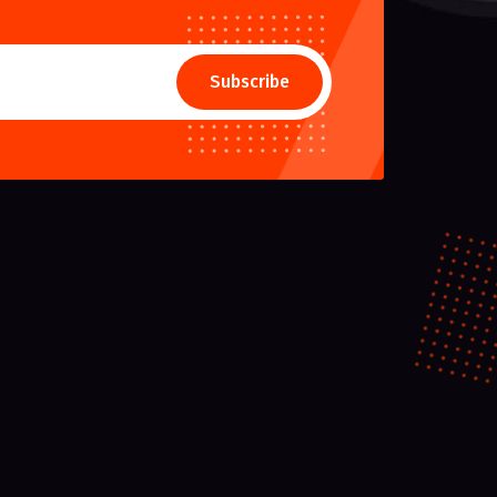
Subscribe