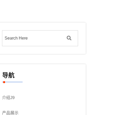
导航
介绍J9
产品展示