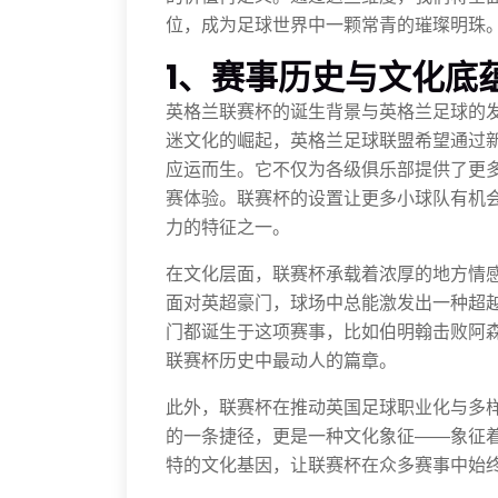
位，成为足球世界中一颗常青的璀璨明珠
1、赛事历史与文化底
英格兰联赛杯的诞生背景与英格兰足球的发
迷文化的崛起，英格兰足球联盟希望通过
应运而生。它不仅为各级俱乐部提供了更
赛体验。联赛杯的设置让更多小球队有机
力的特征之一。
在文化层面，联赛杯承载着浓厚的地方情
面对英超豪门，球场中总能激发出一种超
门都诞生于这项赛事，比如伯明翰击败阿
联赛杯历史中最动人的篇章。
此外，联赛杯在推动英国足球职业化与多
的一条捷径，更是一种文化象征——象征
特的文化基因，让联赛杯在众多赛事中始