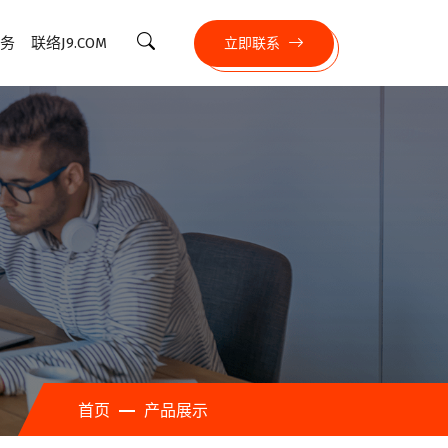
务
联络J9.COM
立即联系
首页
产品展示