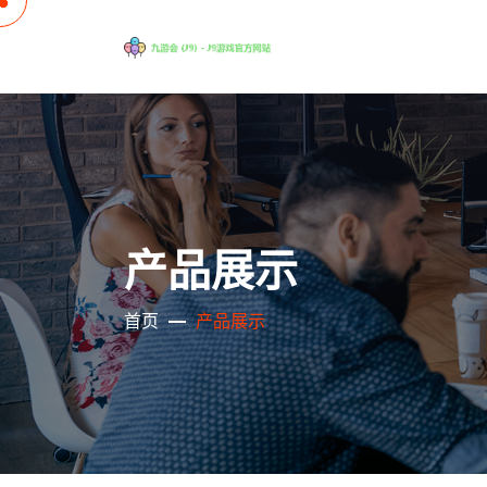
产品展示
首页
产品展示