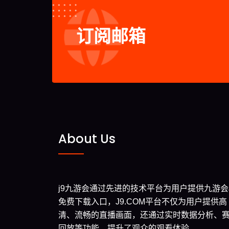
订阅邮箱
About Us
j9九游会通过先进的技术平台为用户提供九游会
免费下载入口，J9.COM平台不仅为用户提供高
清、流畅的直播画面，还通过实时数据分析、
回放等功能，提升了观众的观看体验。