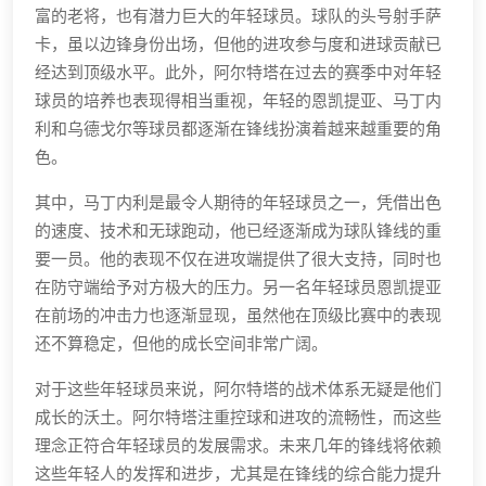
富的老将，也有潜力巨大的年轻球员。球队的头号射手萨
卡，虽以边锋身份出场，但他的进攻参与度和进球贡献已
经达到顶级水平。此外，阿尔特塔在过去的赛季中对年轻
球员的培养也表现得相当重视，年轻的恩凯提亚、马丁内
利和乌德戈尔等球员都逐渐在锋线扮演着越来越重要的角
色。
其中，马丁内利是最令人期待的年轻球员之一，凭借出色
的速度、技术和无球跑动，他已经逐渐成为球队锋线的重
要一员。他的表现不仅在进攻端提供了很大支持，同时也
在防守端给予对方极大的压力。另一名年轻球员恩凯提亚
在前场的冲击力也逐渐显现，虽然他在顶级比赛中的表现
还不算稳定，但他的成长空间非常广阔。
对于这些年轻球员来说，阿尔特塔的战术体系无疑是他们
成长的沃土。阿尔特塔注重控球和进攻的流畅性，而这些
理念正符合年轻球员的发展需求。未来几年的锋线将依赖
这些年轻人的发挥和进步，尤其是在锋线的综合能力提升