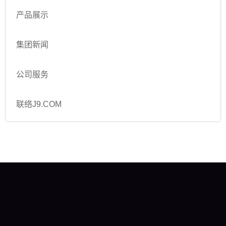
产品展示
集团新闻
公司服务
联络J9.COM