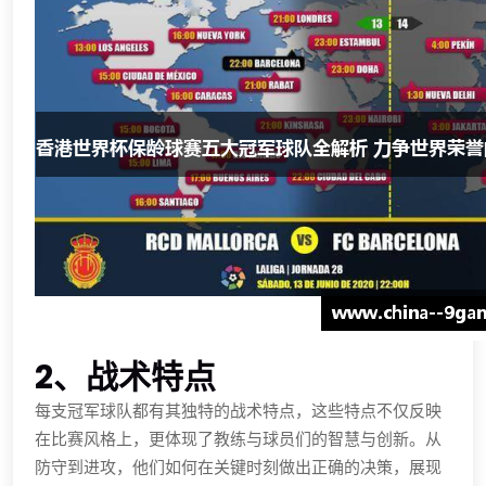
2、战术特点
每支冠军球队都有其独特的战术特点，这些特点不仅反映
在比赛风格上，更体现了教练与球员们的智慧与创新。从
防守到进攻，他们如何在关键时刻做出正确的决策，展现