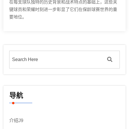
在每支球队独特的历史背景和战术特点的基础上，这些关
键球员和荣耀时刻进一步彰显了它们在保龄球赛世界的重
要地位。
导航
介绍J9