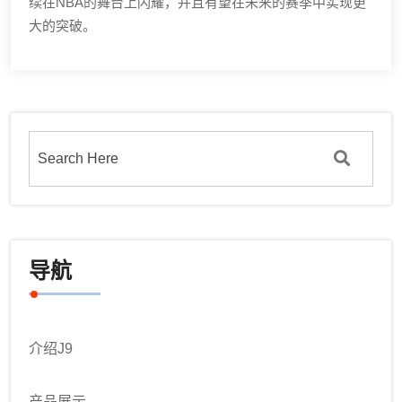
续在NBA的舞台上闪耀，并且有望在未来的赛季中实现更
大的突破。
导航
介绍J9
产品展示