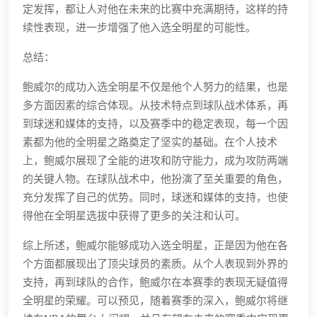
定发挥，都让人对他在未来的比赛中充满期待，这样的持
续性表现，进一步增强了他入选全明星的可能性。
总结：
鲍威尔的成功入选全明星不仅是他个人努力的结果，也是
多方面因素的综合体现。从技术特点到球队战术体系，再
到球迷和媒体的支持，以及赛季中的稳定表现，每一个因
素都为他的全明星之路奠定了坚实的基础。在个人技术
上，鲍威尔展现了全能的进攻和防守能力，成为攻防两端
的关键人物。在球队战术中，他扮演了至关重要的角色，
充分发挥了自己的优势。同时，球迷和媒体的支持，也使
得他在全明星选拔中获得了更多的关注和认可。
综上所述，鲍威尔能够成功入选全明星，正是因为他在各
个方面都展现出了顶尖球员的素质。从个人表现到外界的
支持，再到球队的合作，鲍威尔在本赛季的表现无疑值得
全明星的荣耀。可以预见，随着赛季的深入，鲍威尔将继