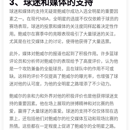
3、球迷和媒体的支持
球迷和媒体的支持无疑是鲍威尔成功入选全明星的重要因
素之一。在现代NBA，全明星的选拔不仅仅依赖于球员的
赛场表现，球迷的投票和媒体的关注度同样起着决定性作
用。鲍威尔在赛季中的亮眼表现吸引了大量球迷的关注，
尤其是在社交媒体上的讨论，使得他获得了大量选票。
此外，媒体对鲍威尔的报道也起到了积极作用。许多篮球
评论员和分析师对鲍威尔的表现给予了高度评价，认为他
是一个攻防兼备的全能球员，且在球队中的作用不可或
缺。这样的评价不仅提高了鲍威尔的曝光率，也增强了球
迷对他的认可度，为他的全明星之路增添了不少动力。
鲍威尔的亲和力和外界对他的积极评价也是他获得球迷支
持的重要因素。他在场上展现的拼搏精神和对比赛的热
爱，赢得了大量球迷的喜爱。球迷的支持不仅仅体现在选
票上，还包括他们对鲍威尔的社交媒体互动和现场比赛的
热情。这些都在一定程度上促进了鲍威尔的全明星之路。