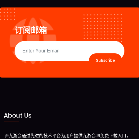
订阅邮箱
Subscribe
About Us
j9九游会通过先进的技术平台为用户提供九游会J9免费下载入口，