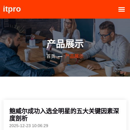
产品展示
产品展示
首页
鲍威尔成功入选全明星的五大关键因素深
度剖析
2025-12-23 10:06:29