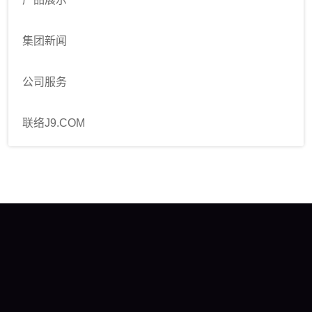
集团新闻
公司服务
联络J9.COM