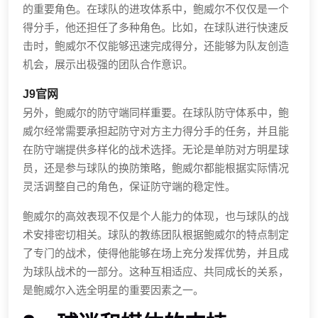
的重要角色。在球队的进攻体系中，鲍威尔不仅仅是一个
得分手，他还担任了多种角色。比如，在球队进行快速反
击时，鲍威尔不仅能够迅速完成得分，还能够为队友创造
机会，展示出极强的团队合作意识。
J9官网
另外，鲍威尔的防守端同样重要。在球队防守体系中，鲍
威尔经常需要承担起防守对方主力得分手的任务，并且能
在防守端提供多样化的战术选择。无论是单防对方明星球
员，还是参与球队的换防策略，鲍威尔都能根据实际情况
灵活调整自己的角色，保证防守端的稳定性。
鲍威尔的高效表现不仅是个人能力的体现，也与球队的战
术安排密切相关。球队的教练团队根据鲍威尔的特点制定
了专门的战术，使得他能够在场上充分发挥优势，并且成
为球队战术的一部分。这种互相适应、共同成长的关系，
是鲍威尔入选全明星的重要因素之一。