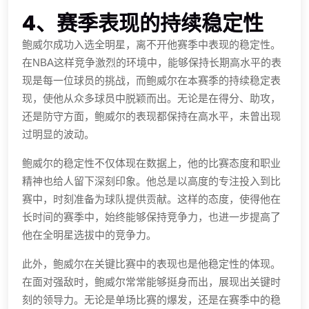
4、赛季表现的持续稳定性
鲍威尔成功入选全明星，离不开他赛季中表现的稳定性。
在NBA这样竞争激烈的环境中，能够保持长期高水平的表
现是每一位球员的挑战，而鲍威尔在本赛季的持续稳定表
现，使他从众多球员中脱颖而出。无论是在得分、助攻，
还是防守方面，鲍威尔的表现都保持在高水平，未曾出现
过明显的波动。
鲍威尔的稳定性不仅体现在数据上，他的比赛态度和职业
精神也给人留下深刻印象。他总是以高度的专注投入到比
赛中，时刻准备为球队提供贡献。这样的态度，使得他在
长时间的赛季中，始终能够保持竞争力，也进一步提高了
他在全明星选拔中的竞争力。
此外，鲍威尔在关键比赛中的表现也是他稳定性的体现。
在面对强敌时，鲍威尔常常能够挺身而出，展现出关键时
刻的领导力。无论是单场比赛的爆发，还是在赛季中的稳