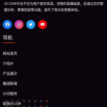
J9.COM平台不仅为用户提供高清、流畅的直播画面，还通过实时数
据分析、赛事回放等功能，提升了观众的观看体验。
导航
网站首页
介绍J9
产品展示
集团新闻
公司服务
联络J9.COM