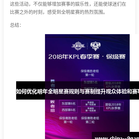
这些活动，不仅能够增加赛事的娱乐性，还能使球迷们在
比赛之外的时刻，感受到全明星赛的热烈氛围。
总结：