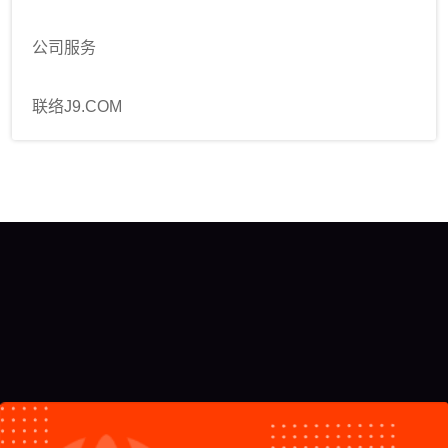
公司服务
联络J9.COM