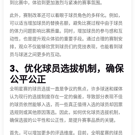
到比赛中，体验到更加激烈与紧凑的赛事氛围。
此外，赛制改革还可以着眼于球员角色的多样化。例如，
可以适当增加球员的替换名额，避免比赛过程中由于球员
的体力问题影响比赛质量。同时，增加球员的参与感和互
动性，也是提升观众体验的重要手段。通过合理的赛制安
排，观众不仅能够欣赏到球员们的竞技表现，也能看到球
员与球迷之间更多的互动。
3、优化球员选拔机制，确保
公平公正
全明星赛的球员选拔一直是争议的焦点，许多球迷和媒体
认为现行的选拔制度存在一定的偏差，导致部分表现不佳
的球员依然能够入选，而一些真正值得入选的球员却因票
选规则或其他原因落选。因此，如何优化球员选拔机制，
确保选拔的公平性和公正性，是提升赛事品质的关键。
首先，可以增加更多的评选维度。目前，全明星赛的球员