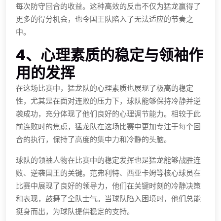
每次防守回合的收益。这种高效的反击不仅为猛龙赢得了
更多的得分机会，也令国王队陷入了无法适应的节奏之
中。
4、心理素质的稳定与领袖作
用的发挥
在这场比赛中，猛龙队的心理素质也展现了极高的稳定
性，尤其是在面对连败的压力下，球队能够保持冷静并逆
袭成功，充分体现了他们良好的心理调节能力。相较于此
前连败时的焦虑，猛龙队在这场比赛中更加专注于每个回
合的执行，保持了高度的集中力和冷静的头脑。
球队的领袖人物在比赛中的稳定发挥也是猛龙能够战胜连
败、逆袭国王的关键。范弗利特、西亚卡姆等核心球员在
比赛中展现了良好的领导力，他们在关键时刻的冷静决策
和表现，鼓舞了全队士气。当球队陷入困境时，他们总能
挺身而出，为球队提供稳定的支持。