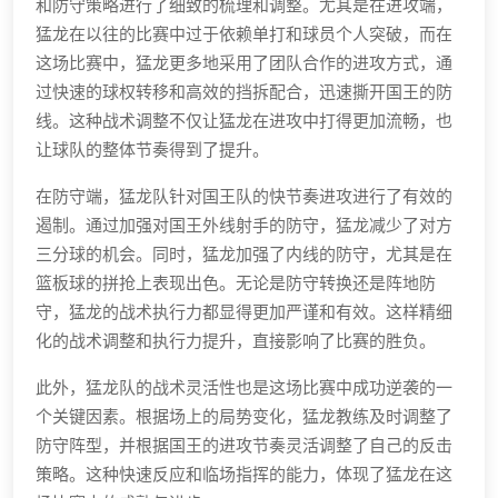
和防守策略进行了细致的梳理和调整。尤其是在进攻端，
猛龙在以往的比赛中过于依赖单打和球员个人突破，而在
这场比赛中，猛龙更多地采用了团队合作的进攻方式，通
过快速的球权转移和高效的挡拆配合，迅速撕开国王的防
线。这种战术调整不仅让猛龙在进攻中打得更加流畅，也
让球队的整体节奏得到了提升。
在防守端，猛龙队针对国王队的快节奏进攻进行了有效的
遏制。通过加强对国王外线射手的防守，猛龙减少了对方
三分球的机会。同时，猛龙加强了内线的防守，尤其是在
篮板球的拼抢上表现出色。无论是防守转换还是阵地防
守，猛龙的战术执行力都显得更加严谨和有效。这样精细
化的战术调整和执行力提升，直接影响了比赛的胜负。
此外，猛龙队的战术灵活性也是这场比赛中成功逆袭的一
个关键因素。根据场上的局势变化，猛龙教练及时调整了
防守阵型，并根据国王的进攻节奏灵活调整了自己的反击
策略。这种快速反应和临场指挥的能力，体现了猛龙在这