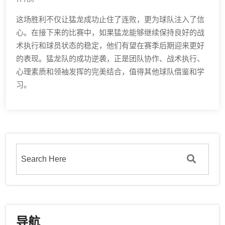
这场胜利不仅让猛龙成功止住了连败，更为球队注入了信
心。在接下来的比赛中，如果猛龙能够继续保持良好的战
术执行和球员状态的稳定，他们有望在赛季后期迎来更好
的表现。猛龙队的成功逆袭，正是团队协作、战术执行、
心理素质和领袖发挥的完美结合，值得其他球队借鉴和学
习。
导航