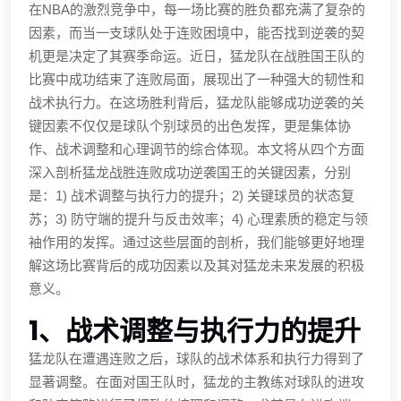
在NBA的激烈竞争中，每一场比赛的胜负都充满了复杂的
因素，而当一支球队处于连败困境中，能否找到逆袭的契
机更是决定了其赛季命运。近日，猛龙队在战胜国王队的
比赛中成功结束了连败局面，展现出了一种强大的韧性和
战术执行力。在这场胜利背后，猛龙队能够成功逆袭的关
键因素不仅仅是球队个别球员的出色发挥，更是集体协
作、战术调整和心理调节的综合体现。本文将从四个方面
深入剖析猛龙战胜连败成功逆袭国王的关键因素，分别
是：1) 战术调整与执行力的提升；2) 关键球员的状态复
苏；3) 防守端的提升与反击效率；4) 心理素质的稳定与领
袖作用的发挥。通过这些层面的剖析，我们能够更好地理
解这场比赛背后的成功因素以及其对猛龙未来发展的积极
意义。
1、战术调整与执行力的提升
猛龙队在遭遇连败之后，球队的战术体系和执行力得到了
显著调整。在面对国王队时，猛龙的主教练对球队的进攻