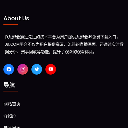
About Us
j9九游会通过先进的技术平台为用户提供九游会J9免费下载入口，
J9.COM平台不仅为用户提供高清、流畅的直播画面，还通过实时数
据分析、赛事回放等功能，提升了观众的观看体验。
导航
网站首页
介绍J9