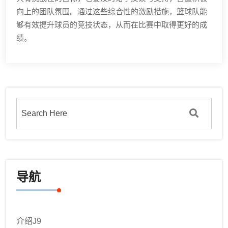
向上的团队氛围。通过这些综合性的激励措施，篮球队能
够有效提升球员的竞技状态，从而在比赛中取得更好的成
绩。
导航
介绍J9