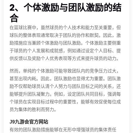
2、个体激励与团队激励的结
合
在篮球比赛中，虽然球员的个人技术和能力至关重要，但
球队的整体表现通常取决于团队的协作和默契。因此，激
励措施应当兼顾个体激励与团队激励。个体激励主要侧重
于球员的个人发展和成就感，例如通过设定个人目标、提
供反馈以及奖励个人优秀表现等方式来提升球员的动力。
然而，单纯的个体激励可能导致团队内的竞争压力过大，
甚至出现内耗。因此，团队激励也显得尤为重要。团队激
励不仅帮助球员认清个人努力与团队目标之间的关系，还
能够提升团队凝聚力。例如，设定团队共同目标，强调每
个球员在实现目标过程中的重要性，能够有效促使每位成
员为集体的胜利而努力。
J9九游会官方网站
有效的团队激励措施能够在无形中增强球员的集体责任