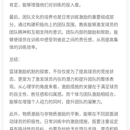
肯定，能够增强他们对训练的投入度。
最后，团队文化的培养也是日常训练激励的重要组成部
分。通过构建积极向上的团队氛围，教练能够激发球员的
团队精神和互相支持的意识。团队内部的鼓励和帮助，能
够使球员在训练中感受到彼此之间的责任感，从而提高集
体的训练效率。
总结：
篮球激励机制的探索，不仅仅是为了提高球员的竞技状
态，更是为了激发球员内在的潜力和提升团队的整体表
现。从心理学的角度来看，激励措施的关键在于满足球员
的自主性、胜任感和归属感。而个体与团队激励相结合，
能够在增强个人动力的同时，提升团队的凝聚力。
此外，物质激励与非物质激励的平衡，能够在不同层面调
动球员的积极性。日常训练中的激励措施，既要注重设定
具有挑战性的目标，也要及时给予反馈与支持，营造积极