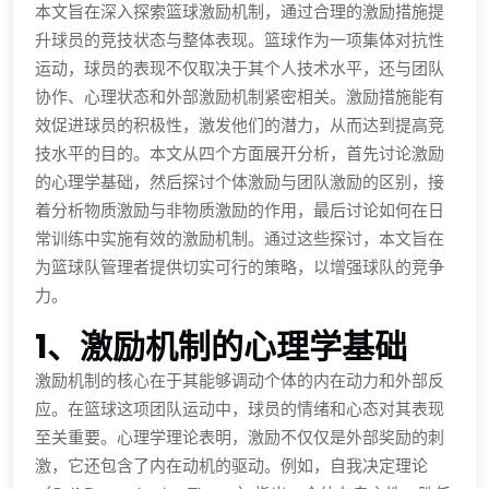
本文旨在深入探索篮球激励机制，通过合理的激励措施提
升球员的竞技状态与整体表现。篮球作为一项集体对抗性
运动，球员的表现不仅取决于其个人技术水平，还与团队
协作、心理状态和外部激励机制紧密相关。激励措施能有
效促进球员的积极性，激发他们的潜力，从而达到提高竞
技水平的目的。本文从四个方面展开分析，首先讨论激励
的心理学基础，然后探讨个体激励与团队激励的区别，接
着分析物质激励与非物质激励的作用，最后讨论如何在日
常训练中实施有效的激励机制。通过这些探讨，本文旨在
为篮球队管理者提供切实可行的策略，以增强球队的竞争
力。
1、激励机制的心理学基础
激励机制的核心在于其能够调动个体的内在动力和外部反
应。在篮球这项团队运动中，球员的情绪和心态对其表现
至关重要。心理学理论表明，激励不仅仅是外部奖励的刺
激，它还包含了内在动机的驱动。例如，自我决定理论