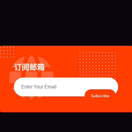
订阅邮箱
Subscribe