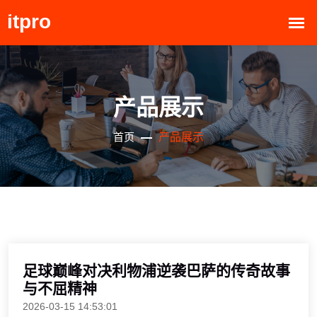
产品展示
产品展示
首页
足球巅峰对决利物浦逆袭巴萨的传奇故事
与不屈精神
2026-03-15 14:53:01