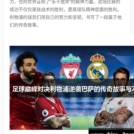
力，也向世界证明了“永不放弃”的精神力量。这场比赛的
成功不仅仅是技战术的胜利，更是球队精神层面的胜利。
利物浦的球员们用自己的努力和坚韧，书写了一段属于他
们的传奇故事。