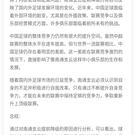
映了国内外足球发展环境的变化。近年来，中国足球面临
着外部环境的剧变，尤其是在外援政策、联赛竞争以及俱
乐部经营模式方面，许多俱乐部面临着前所未有的挑战。
中国足球的整体竞争力仍然有很大的提升空间。虽然中超
联赛的整体水平在逐年提高，但与世界一流联赛相比，中
国足球仍存在着明显的差距。这一差距在联赛竞争激烈的
情况下，直接影响了像南通支云这样中小俱乐部的生存和
发展。
随着国内外足球市场的日益竞争，南通支云必须认识到自
身的不足并积极进行自我改革。只有通过不断提升自身竞
争力，才能在未来的联赛中保持足够的竞争力，争取重新
升上顶级联赛。
总结：
通过对南通支云提前降级的原因进行分析，可以看出，球