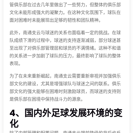
管俱乐部在过去几年里做出了一些努力，但整体的俱乐部
文化未能形成强大的凝聚力。在这种文化氛围下，球队在
面对困难时未能展现出足够的韧性和团队精神。
此外，南通支云与球迷的关系也面临着一定的挑战。在球
队成绩下滑的过程中，球迷的支持逐渐减弱，部分球迷甚
至出现了对俱乐部管理层和球员的不满情绪。这种不和谐
的关系进一步加剧了球队的压力，最终影响了球队的整体
表现。
为了在未来重新崛起，南通支云需要重新审视并加强俱乐
部文化的建设，尤其是增强球队与球迷之间的联系。俱乐
部文化的强大能够在困难时刻激励球员，而球迷的支持则
是俱乐部在困境中保持战斗力的源泉。
4、国内外足球发展环境的变
化
除了内部管理和配置问题，南通支云提前降级的背后也反