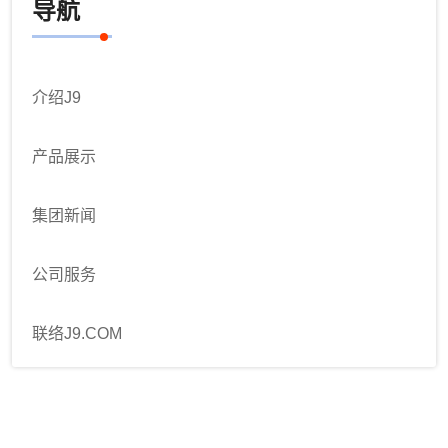
导航
介绍J9
产品展示
集团新闻
公司服务
联络J9.COM