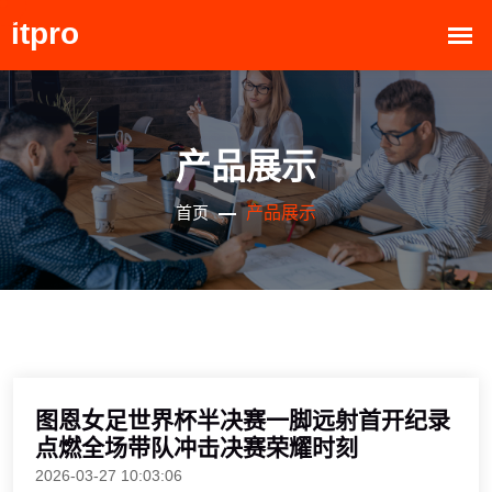
产品展示
产品展示
首页
图恩女足世界杯半决赛一脚远射首开纪录
点燃全场带队冲击决赛荣耀时刻
2026-03-27 10:03:06