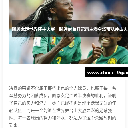
决赛的荣耀不仅属于那些出色的个人球员，也属于每一名
辛勤努力的团队成员。图恩女足通过半决赛的胜利，证明
了自己的实力和潜力。她们已经不再是那个默默无闻的年
轻队伍，而是一个能够在世界舞台上大放异彩的足球强
队。每一名球员的努力和汗水，都是为了这个荣耀时刻的
到来。