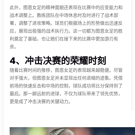
此外，图恩女足的精神面貌还表现在比赛中的应变能力和
战术调整上。教练团队在中场休息时及时进行了战术部
署，调整了进攻策略。球员们根据场上的形势做出迅速反
应，展现出极强的战术执行力。这一切都为图恩女足的胜
利奠定了基础，也让她们在接下来的比赛中更加游刃有
余。
4、冲击决赛的荣耀时刻
随着比赛时间的推移，图恩女足的表现越来越稳健。尽管
对手强大，但图恩女足并未显现出任何退缩的迹象。凭借
前场的快速反击和中场的控制，球队成功将比分保持到了
最后。那一脚远射的进球，不仅为球队带来了领先优势，
更是成了冲击决赛的关键动力。