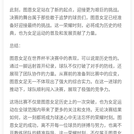
此刻，图恩女足站在了新的起点，迎接更为艰巨的挑战。
决赛的舞台属于那些敢于追梦的球员们，图恩女足已经准
备好迎接最终的挑战。这一荣耀时刻，必将成为历史的经
典，也为女足运动的普及和发展贡献了力量。
总结：
图恩女足在世界杯半决赛中的表现，可以说是历史性的。
通过一脚远射首开纪录，球队不仅打破了对手的防线，还
展现了团队协作的力量。从赛前的准备到比赛中的应变，
图恩女足无一不体现出了强大的综合实力。在这一进球的
推动下，球队顺利闯入决赛，展现了极强的竞争力。
这场比赛不仅是图恩女足历史上的一次突破，也为女足运
动在全球范围内带来了更多的关注和支持。无论决赛结果
如何，这一刻都将成为球迷心中无法忘怀的荣耀时刻。图
恩女足的成功，离不开每一位球员的拼搏与努力，也离不
开教练团队的精准指导。这一荣耀时刻，不仅属于图恩女