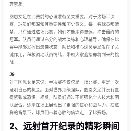
理素质。
图恩女足在比赛前的心理准备至关重要。对于这场半决
赛，球员们都深知其重要性和历史意义。每一名球员都清
楚，只有通过这场比赛，她们才能走得更远，冲击最终的
冠军。队员们通过充分的战术演练和心理辅导，确保在比
赛中能够发挥出最佳状态。队长和核心球员更是发挥了关
键作用，积极调动队员情绪，带领大家迎接即将到来的挑
战。
J9
对于图恩女足来说，半决赛不仅仅是一场比赛，更是一次
证明自己的机会。面对世界顶级强队，图恩女足并没有显
得紧张或恐惧。相反，队员们通过不断强化个人技术和团
队配合，逐渐在场上展现出了更强的信心和战斗力。在这
样的背景下，球员们带着必胜的信念走上了比赛场。
2、远射首开纪录的精彩瞬间