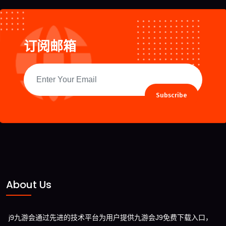
订阅邮箱
Subscribe
About Us
j9九游会通过先进的技术平台为用户提供九游会J9免费下载入口，