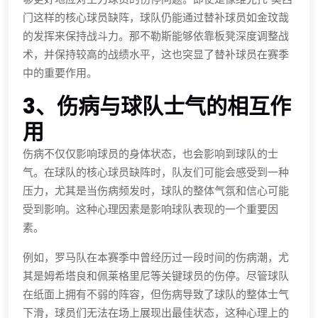
门这样的核心球员缺阵，球队仍能通过替补球员如金玟哉
的发挥来保持战斗力。那不勒斯能够依靠板凳深度调整战
术，并保持较高的战绩水平，这也突显了替补球员在赛季
中的重要作用。
3、伤病与球队士气的相互作
用
伤病不仅仅影响球员的身体状态，也会影响到球队的士
气。在球队的核心球员缺阵时，队友们可能会感受到一种
压力，尤其是当伤病频发时，球队的整体气氛和信心可能
受到影响。这种心理因素是影响球队表现的一个重要因
素。
例如，罗马队在本赛季中曾经历过一段时间的伤病潮，尤
其是姆希塔良和佩莱格里尼等关键球员的伤停。尽管球队
在纸面上拥有不弱的阵容，但伤病导致了球队的整体士气
下滑，球员们无法在场上展现出最佳状态，这种心理上的