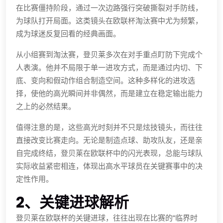
在比赛僵持阶段，通过一次边路强行突破撕裂对手防线，
为球队打开局面。这类镜头在欧联杯淘汰赛中尤为频繁，
成为球迷反复回看的经典画面。
从小组赛到淘汰赛，登贝莱多次在对手重点盯防下完成个
人表演。他并不局限于单一进攻方式，而是通过内切、下
底、变向和假动作组合制造空间。这种多样化的进攻选
择，使他的高光瞬间并非偶然，而是建立在稳定输出能力
之上的必然结果。
值得注意的是，这些高光时刻并不只是炫技镜头，而往往
直接改变比赛走向。无论是制造点球、助攻队友，还是亲
自完成终结，登贝莱在欧联杯中的闪光表现，总能与球队
实际收益紧密相连，体现出高水平球员在关键赛事中的决
定性作用。
2、关键进球解析
登贝莱在欧联杯的关键进球，往往出现在比赛的“临界时