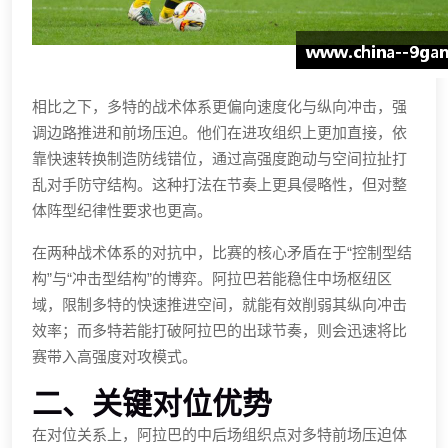
相比之下，多特的战术体系更偏向速度化与纵向冲击，强
调边路推进和前场压迫。他们在进攻组织上更加直接，依
靠快速转换制造防线错位，通过高强度跑动与空间拉扯打
乱对手防守结构。这种打法在节奏上更具侵略性，但对整
体阵型纪律性要求也更高。
在两种战术体系的对抗中，比赛的核心矛盾在于“控制型结
构”与“冲击型结构”的博弈。阿拉巴若能稳住中场枢纽区
域，限制多特的快速推进空间，就能有效削弱其纵向冲击
效率；而多特若能打破阿拉巴的出球节奏，则会迅速将比
赛带入高强度对攻模式。
二、关键对位优势
在对位关系上，阿拉巴的中后场组织点对多特前场压迫体