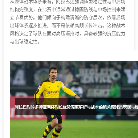
从整体战术体系来看，阿拉巴更强调阵型稳定性与中后场
结构完整度，在比赛中通常通过稳固防线与中场控制来建
立节奏优势。他们倾向于构建清晰的防守层次，依靠后场
出球体系逐步推进，而不是依赖高频长传冲击。这种战术
风格决定了球队在面对高压逼抢时，具备较强的抗压能力
与出球稳定性。