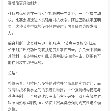
赛后段更具控制力。
多特的优势则在于节奏掌控权的争夺能力，一旦掌握主动
权，比赛会迅速进入高强度对抗状态，阿拉巴防线承压明
显。这种节奏型优势使多特在短时间内具备强势爆发潜
力。
综合判断，比赛胜负更可能取决于“节奏主导权”的归属。
如果阿拉巴成功压制转换速度并掌控节奏，胜负天平将向
其倾斜；若多特成功打乱节奏并形成持续冲击，则更有可
能在对攻中取得优势。
总结：
整体来看，阿拉巴与多特的对抗并非简单的实力对比，而
是两种战术哲学之间的系统性碰撞。一个强调结构稳定与
秩序控制，一个强调速度冲击与空间破坏，双方在战术逻
辑层面形成鲜明对照，这使比赛具备极强的观赏性与不确
定性。