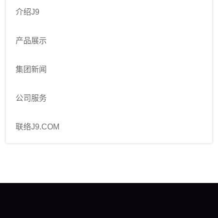
介绍J9
产品展示
集团新闻
公司服务
联络J9.COM