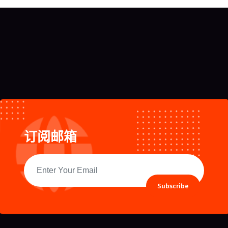
订阅邮箱
Subscribe