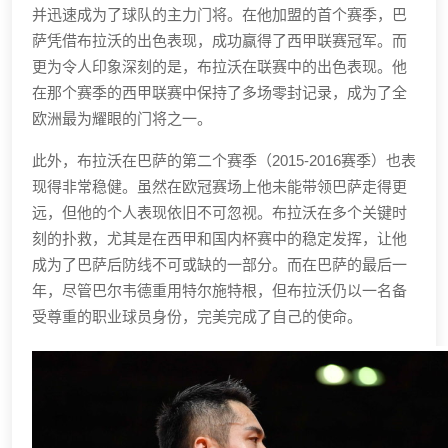
并迅速成为了球队的主力门将。在他加盟的首个赛季，巴
萨凭借布拉沃的出色表现，成功赢得了西甲联赛冠军。而
更为令人印象深刻的是，布拉沃在联赛中的出色表现。他
在那个赛季的西甲联赛中保持了多场零封记录，成为了全
欧洲最为耀眼的门将之一。
此外，布拉沃在巴萨的第二个赛季（2015-2016赛季）也表
现得非常稳健。虽然在欧冠赛场上他未能带领巴萨走得更
远，但他的个人表现依旧不可忽视。布拉沃在多个关键时
刻的扑救，尤其是在西甲和国内杯赛中的稳定发挥，让他
成为了巴萨后防线不可或缺的一部分。而在巴萨的最后一
年，尽管巴尔韦德重用特尔施特根，但布拉沃仍以一名备
受尊重的职业球员身份，完美完成了自己的使命。