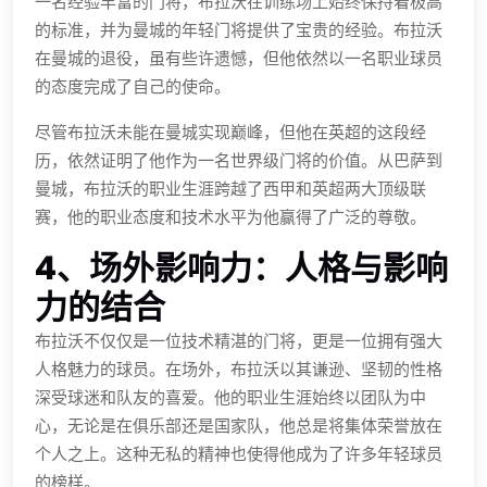
一名经验丰富的门将，布拉沃在训练场上始终保持着极高
的标准，并为曼城的年轻门将提供了宝贵的经验。布拉沃
在曼城的退役，虽有些许遗憾，但他依然以一名职业球员
的态度完成了自己的使命。
尽管布拉沃未能在曼城实现巅峰，但他在英超的这段经
历，依然证明了他作为一名世界级门将的价值。从巴萨到
曼城，布拉沃的职业生涯跨越了西甲和英超两大顶级联
赛，他的职业态度和技术水平为他赢得了广泛的尊敬。
4、场外影响力：人格与影响
力的结合
布拉沃不仅仅是一位技术精湛的门将，更是一位拥有强大
人格魅力的球员。在场外，布拉沃以其谦逊、坚韧的性格
深受球迷和队友的喜爱。他的职业生涯始终以团队为中
心，无论是在俱乐部还是国家队，他总是将集体荣誉放在
个人之上。这种无私的精神也使得他成为了许多年轻球员
的榜样。