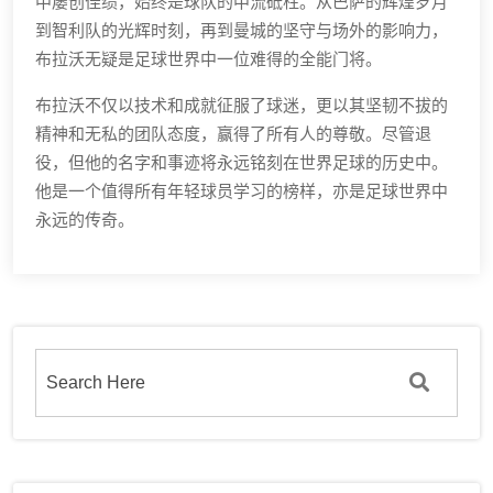
中屡创佳绩，始终是球队的中流砥柱。从巴萨的辉煌岁月
到智利队的光辉时刻，再到曼城的坚守与场外的影响力，
布拉沃无疑是足球世界中一位难得的全能门将。
布拉沃不仅以技术和成就征服了球迷，更以其坚韧不拔的
精神和无私的团队态度，赢得了所有人的尊敬。尽管退
役，但他的名字和事迹将永远铭刻在世界足球的历史中。
他是一个值得所有年轻球员学习的榜样，亦是足球世界中
永远的传奇。