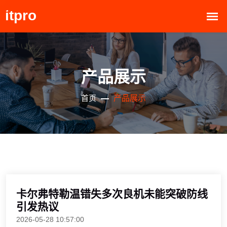
产品展示
产品展示
首页
卡尔弗特勒温错失多次良机未能突破防线
引发热议
2026-05-28 10:57:00