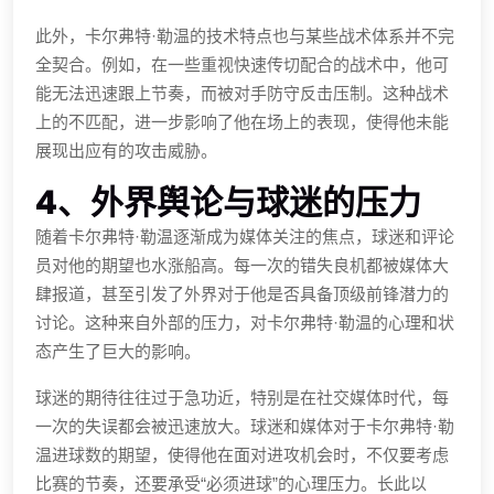
此外，卡尔弗特·勒温的技术特点也与某些战术体系并不完
全契合。例如，在一些重视快速传切配合的战术中，他可
能无法迅速跟上节奏，而被对手防守反击压制。这种战术
上的不匹配，进一步影响了他在场上的表现，使得他未能
展现出应有的攻击威胁。
4、外界舆论与球迷的压力
随着卡尔弗特·勒温逐渐成为媒体关注的焦点，球迷和评论
员对他的期望也水涨船高。每一次的错失良机都被媒体大
肆报道，甚至引发了外界对于他是否具备顶级前锋潜力的
讨论。这种来自外部的压力，对卡尔弗特·勒温的心理和状
态产生了巨大的影响。
球迷的期待往往过于急功近，特别是在社交媒体时代，每
一次的失误都会被迅速放大。球迷和媒体对于卡尔弗特·勒
温进球数的期望，使得他在面对进攻机会时，不仅要考虑
比赛的节奏，还要承受“必须进球”的心理压力。长此以