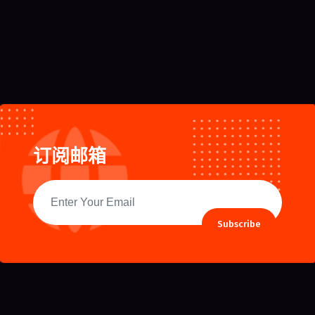
订阅邮箱
Subscribe