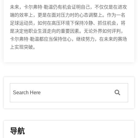
未来，卡尔弗特·勒温仍有机会证明自己，不仅仅是在进攻
端的效率上，更是在面对压力时的心态调整上。作为一名
足球运动员，如何在高压环境下保持冷静、抓住机会，将
是决定他职业生涯走向的重要因素。无论外界如何评判，
卡尔弗特·勒温都应当保持信心，继续努力，在未来的赛场
上实现突破。
导航