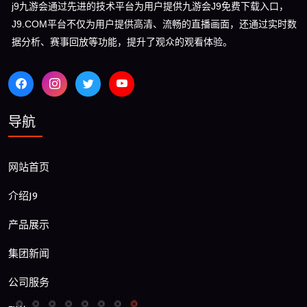
j9九游会通过先进的技术平台为用户提供九游会J9免费下载入口，
J9.COM平台不仅为用户提供高清、流畅的直播画面，还通过实时数
据分析、赛事回放等功能，提升了观众的观看体验。
导航
网站首页
介绍J9
产品展示
集团新闻
公司服务