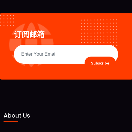
订阅邮箱
Subscribe
About Us