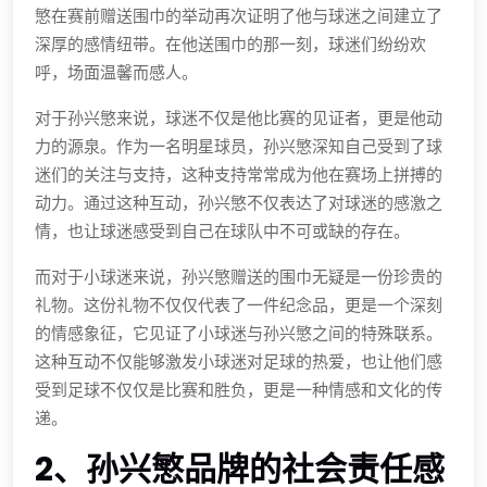
慜在赛前赠送围巾的举动再次证明了他与球迷之间建立了
深厚的感情纽带。在他送围巾的那一刻，球迷们纷纷欢
呼，场面温馨而感人。
对于孙兴慜来说，球迷不仅是他比赛的见证者，更是他动
力的源泉。作为一名明星球员，孙兴慜深知自己受到了球
迷们的关注与支持，这种支持常常成为他在赛场上拼搏的
动力。通过这种互动，孙兴慜不仅表达了对球迷的感激之
情，也让球迷感受到自己在球队中不可或缺的存在。
而对于小球迷来说，孙兴慜赠送的围巾无疑是一份珍贵的
礼物。这份礼物不仅仅代表了一件纪念品，更是一个深刻
的情感象征，它见证了小球迷与孙兴慜之间的特殊联系。
这种互动不仅能够激发小球迷对足球的热爱，也让他们感
受到足球不仅仅是比赛和胜负，更是一种情感和文化的传
递。
2、孙兴慜品牌的社会责任感