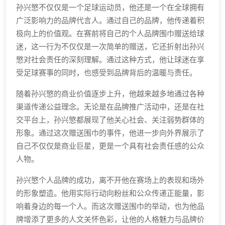
孙兴慜不仅仅是一个足球运动员，他还是一个在全球拥有
广泛影响力的品牌代言人。通过自己的品牌，他传递着积
极向上的价值观。在赛前将自己的个人品牌围巾赠送给球
迷，这一行为不仅仅是一次简单的赠送，它还折射出孙兴
慜对社会责任的深刻理解。通过这种方式，他让球迷在享
受足球赛事的同时，也感受到品牌背后的温暖与责任。
随着孙兴慜的商业价值逐步上升，他越来越多地通过各种
渠道传递公益理念。无论是在品牌推广活动中，还是在社
交平台上，孙兴慜都展现了他关心社会、关注弱势群体的
形象。通过这次赠送围巾的事件，他进一步向外界展示了
自己不仅仅是商业巨星，更是一个具有社会责任感的公众
人物。
孙兴慜个人品牌的成功，离不开他在赛场上的表现和场外
的形象塑造。他用实际行动向粉丝和公众传递正能量，影
响着身边的每一个人。而这次赠送围巾的举动，也为他品
牌增添了更多的人文关怀色彩，让他的人格魅力与品牌价