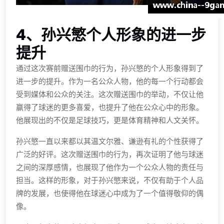
4、孙兴慜个人形象的进一步
提升
通过这次赛前赠送围巾的行为，孙兴慜的个人形象得到了
进一步的提升。作为一名公众人物，他的每一个行动都会
受到媒体和公众的关注。这次赠送围巾的举动，不仅让他
赢得了球迷的更多喜爱，也提升了他在公众心中的形象。
他展现出的不仅是足球技巧，更是体育精神和人文关怀。
孙兴慜一直以来都以其温文尔雅、谦逊有礼的个性获得了
广泛的好评。这次赠送围巾的行为，再次证明了他与球迷
之间的深厚感情，也展现了他作为一个公众人物的责任与
担当。这样的形象，对于孙兴慜来说，不仅有助于个人品
牌的发展，也使得他在球迷心中成为了一个值得敬仰的偶
像。