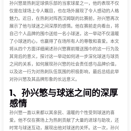
孙兴慜是热刺足球俱乐部的当家球星之一，他的表现不仅
仅是在球场上令人瞩目，也在场外展现了令人感动的人格
魅力。近日，在热刺对阵西汉姆联的比赛前，孙兴慜再次
展示了他与球迷之间深厚的感情。他在赛前走向看台，将
自己个人品牌的围巾送给一名小球迷，这一举动不仅温暖
了小球迷的心，也赢得了在场所有人的尊敬和喜爱。本文
将从四个方面详细阐述孙兴慜赛前赠送围巾的这一行为及
其背后的意义，探讨这一举动如何进一步深化球迷与球员
之间的关系，如何展现孙兴慜的社会责任感与品牌价值，
以及这一行为对热刺队伍氛围的积极影响，最后总结此举
对孙兴慜及其品牌形象的长远意义。
1、孙兴慜与球迷之间的深厚
感情
孙兴慜一直以来都以其亲民、温暖的个性受到球迷的喜
爱。他不仅在赛场上为热刺贡献了大量的进球与助攻，还
时常与球迷互动，展现出他对球迷的关怀。这一次，孙兴